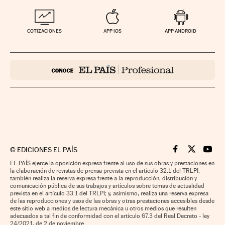
COTIZACIONES
APP IOS
APP ANDROID
©
EDICIONES EL PAÍS
Cinco Días en F
Cinco Días e
Cinco 
EL PAÍS ejerce la oposición expresa frente al uso de sus obras y prestaciones en
la elaboración de revistas de prensa prevista en el artículo 32.1 del TRLPI;
también realiza la reserva expresa frente a la reproducción, distribución y
comunicación pública de sus trabajos y artículos sobre temas de actualidad
prevista en el artículo 33.1 del TRLPI; y, asimismo, realiza una reserva expresa
de las reproducciones y usos de las obras y otras prestaciones accesibles desde
este sitio web a medios de lectura mecánica u otros medios que resulten
adecuados a tal fin de conformidad con el artículo 67.3 del Real Decreto - ley
24/2021, de 2 de noviembre