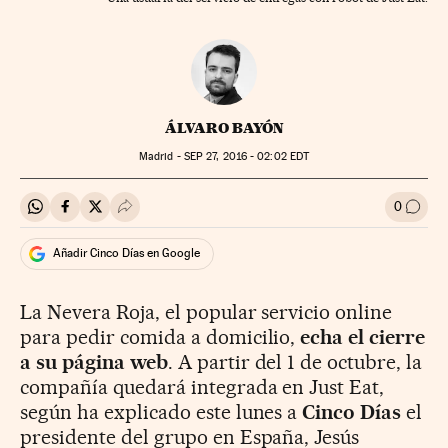
ÁLVARO BAYÓN
Madrid -
SEP
27, 2016 - 02:02
EDT
0
Compartir en Whatsapp
Compartir en Facebook
Compartir en Twitter
Desplegar Redes Sociales
Ir a l
Añadir Cinco Días en Google
La Nevera Roja, el popular servicio online
para pedir comida a domicilio,
echa el cierre
a su página web
. A partir del 1 de octubre, la
compañía quedará integrada en Just Eat,
según ha explicado este lunes a
Cinco Días
el
presidente del grupo en España, Jesús