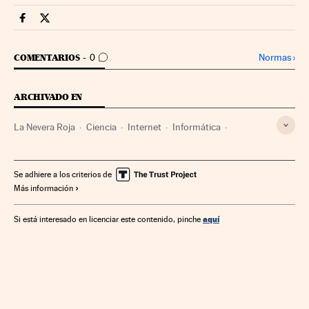
Companias Cinco Días en Facebook
Companias Cinco Días en Twitter
IR A LOS COMENTARIOS
Normas
›
COMENTARIOS
0
ARCHIVADO EN
La Nevera Roja
Ciencia
Internet
Informática
Tecnología
Telecomunicaciones
Industria
Comunicaciones
Just Eat
Empresas
Se adhiere a los criterios de
Más información
Comida a domicilio
Restauración
Hostelería
Gastronomía
Cultura
Turismo
Economía
aquí
Si está interesado en licenciar este contenido, pinche