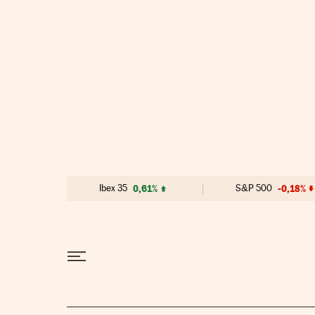
Ir al contenido
Ibex 35
0,61%
S&P 500
-0,18%