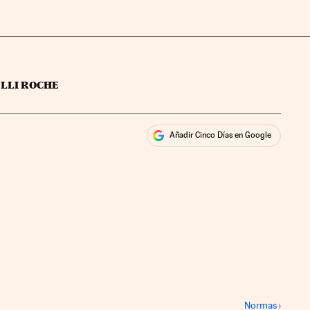
LLI ROCHE
Añadir Cinco Días en Google
ales
rios
Normas
›