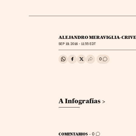
ALEJANDRO MERAVIGLIA-CRIVE
SEP
19, 2016 - 11:55
EDT
0
Compartir en Whatsapp
Compartir en Facebook
Compartir en Twitter
Desplegar Redes Soci
Ir a los comenta
A Infografías
IR A LOS COMENTARIOS
COMENTARIOS
0