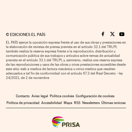
©
EDICIONES EL PAÍS
Cinco Días en F
Cinco Días e
Cinco 
EL PAÍS ejerce la oposición expresa frente al uso de sus obras y prestaciones en
la elaboración de revistas de prensa prevista en el artículo 32.1 del TRLPI;
también realiza la reserva expresa frente a la reproducción, distribución y
comunicación pública de sus trabajos y artículos sobre temas de actualidad
prevista en el artículo 33.1 del TRLPI; y, asimismo, realiza una reserva expresa
de las reproducciones y usos de las obras y otras prestaciones accesibles desde
este sitio web a medios de lectura mecánica u otros medios que resulten
adecuados a tal fin de conformidad con el artículo 67.3 del Real Decreto - ley
24/2021, de 2 de noviembre
Contacto
Aviso legal
Política cookies
Configuración de cookies
Política de privacidad
Accesibilidad
Mapa
RSS
Newsletters
Últimas noticias