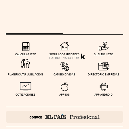
CALCULAR IRPF
SIMULADOR HIPOTECA
SUELDO NETO
PLANIFICA TU JUBILACIÓN
CAMBIO DIVISAS
DIRECTORIO EMPRESAS
COTIZACIONES
APP IOS
APP ANDROID