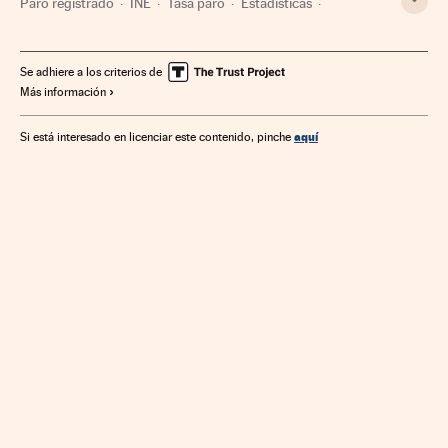
Paro registrado
INE
Tasa paro
Estadísticas
Desempleo
Navarra
Empresarios
Empleo
Seguridad Social
Gente
Administración Estado
Se adhiere a los criterios de
Más información
Política laboral
Empresas
Administración pública
Trabajo
España
Economía
Sociedad
aquí
Si está interesado en licenciar este contenido, pinche