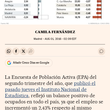
CAMILA FERNÁNDEZ
Madrid -
AUG
01, 2016 - 02:09
EDT
Compartir en Whatsapp
Compartir en Facebook
Compartir en Twitter
Desplegar Redes Sociales
Ir a 
Añadir Cinco Días en Google
La Encuesta de Población Activa (EPA) del
segundo trimestre del año, que
publicó el
pasado jueves el Instituto Nacional de
Estadística
, reflejó un balance positivo de
ocupados en todo el país, ya que el empleo se
incrementó un 2,43% respecto al mismo