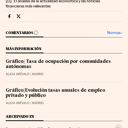
El análisis de la actualidad económica y las noticias
financieras más relevantes
Economia Cinco Días en Facebook
Economia Cinco Días en Twitter
IR A LOS COMENTARIOS
Normas
›
COMENTARIOS
MÁS INFORMACIÓN
Gráfico| Tasa de ocupación por comunidades
autónomas
ALICIA ARÉVALO
| MADRID
Gráfico|Evolución tasas anuales de empleo
privado y público
ALICIA ARÉVALO
| MADRID
ARCHIVADO EN