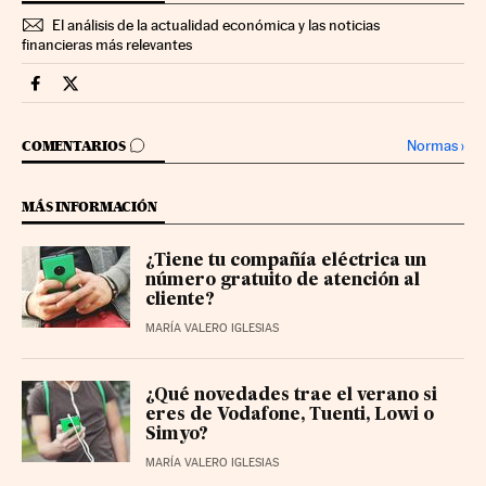
El análisis de la actualidad económica y las noticias
financieras más relevantes
Companias Cinco Días en Facebook
Companias Cinco Días en Twitter
IR A LOS COMENTARIOS
Normas
›
COMENTARIOS
MÁS INFORMACIÓN
¿Tiene tu compañía eléctrica un
número gratuito de atención al
cliente?
MARÍA VALERO IGLESIAS
¿Qué novedades trae el verano si
eres de Vodafone, Tuenti, Lowi o
Simyo?
MARÍA VALERO IGLESIAS