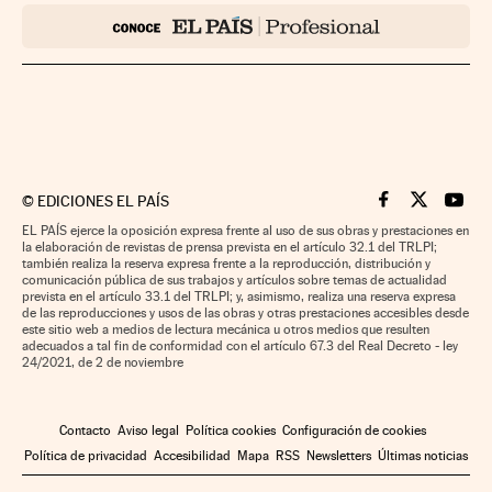
©
EDICIONES EL PAÍS
Cinco Días en F
Cinco Días e
Cinco 
EL PAÍS ejerce la oposición expresa frente al uso de sus obras y prestaciones en
la elaboración de revistas de prensa prevista en el artículo 32.1 del TRLPI;
también realiza la reserva expresa frente a la reproducción, distribución y
comunicación pública de sus trabajos y artículos sobre temas de actualidad
prevista en el artículo 33.1 del TRLPI; y, asimismo, realiza una reserva expresa
de las reproducciones y usos de las obras y otras prestaciones accesibles desde
este sitio web a medios de lectura mecánica u otros medios que resulten
adecuados a tal fin de conformidad con el artículo 67.3 del Real Decreto - ley
24/2021, de 2 de noviembre
Contacto
Aviso legal
Política cookies
Configuración de cookies
Política de privacidad
Accesibilidad
Mapa
RSS
Newsletters
Últimas noticias