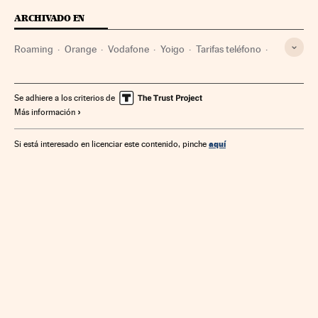
ARCHIVADO EN
Roaming
Orange
Vodafone
Yoigo
Tarifas teléfono
Telefónica
Telefonía móvil
Tecnologías movilidad
Telefonía
Empresas
Tecnología
Telecomunicaciones
Se adhiere a los criterios de
Más información
Comunicaciones
aquí
Si está interesado en licenciar este contenido, pinche