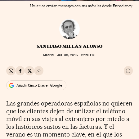
Usuarios envían mensajes con sus móviles desde Eurodisney.
SANTIAGO MILLÁN ALONSO
Madrid -
JUL
08, 2016 - 12:56
EDT
Compartir en Whatsapp
Compartir en Facebook
Compartir en Twitter
Desplegar Redes Sociales
Ir a 
Añadir Cinco Días en Google
Las grandes operadoras españolas no quieren
que los clientes dejen de utilizar el teléfono
móvil en sus viajes al extranjero por miedo a
los históricos sustos en las facturas. Y el
verano es un momento clave, en el que los