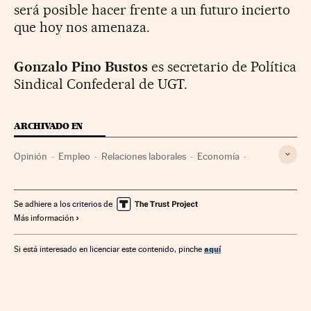
será posible hacer frente a un futuro incierto
que hoy nos amenaza.
Gonzalo Pino Bustos
es secretario de Política
Sindical Confederal de UGT.
ARCHIVADO EN
Opinión
Empleo
Relaciones laborales
Economía
Trabajo
Elecciones Generales 2016
Elecciones Generales
España
Campañas electorales
Se adhiere a los criterios de
Más información
Elecciones
Política
aquí
Si está interesado en licenciar este contenido, pinche