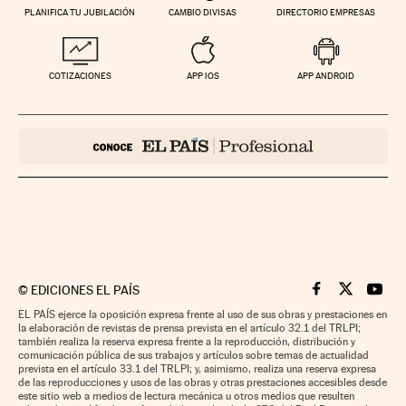
PLANIFICA TU JUBILACIÓN
CAMBIO DIVISAS
DIRECTORIO EMPRESAS
COTIZACIONES
APP IOS
APP ANDROID
©
EDICIONES EL PAÍS
Cinco Días en F
Cinco Días e
Cinco 
EL PAÍS ejerce la oposición expresa frente al uso de sus obras y prestaciones en
la elaboración de revistas de prensa prevista en el artículo 32.1 del TRLPI;
también realiza la reserva expresa frente a la reproducción, distribución y
comunicación pública de sus trabajos y artículos sobre temas de actualidad
prevista en el artículo 33.1 del TRLPI; y, asimismo, realiza una reserva expresa
de las reproducciones y usos de las obras y otras prestaciones accesibles desde
este sitio web a medios de lectura mecánica u otros medios que resulten