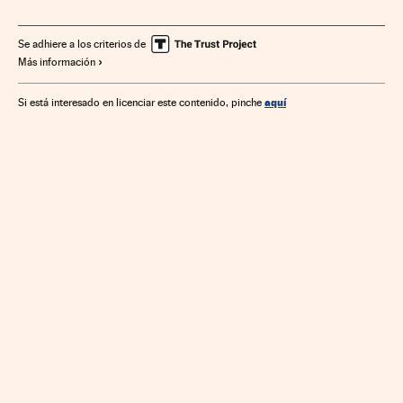
Premios ciencia
Ciencia
Bancos
Empresas
Banca
Economía
Finanzas
Se adhiere a los criterios de
Más información
aquí
Si está interesado en licenciar este contenido, pinche