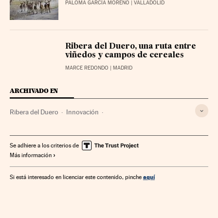
PALOMA GARCÍA MORENO
| VALLADOLID
Ribera del Duero, una ruta entre
viñedos y campos de cereales
MARCE REDONDO
| MADRID
ARCHIVADO EN
Ribera del Duero
Innovación
Viñedos y Crianzas del Alto Aragón
Valladolid
Telefónica
Bodegas
Ciencia
Comarcas
Se adhiere a los criterios de
Más información
Provincia Burgos
Viticultura
Administración comarcal
Castilla y León
Política científica
Sector vitivinícola
aquí
Si está interesado en licenciar este contenido, pinche
Agricultura
Empresas
Agroalimentación
Economía
España
Administración pública
Tecnología