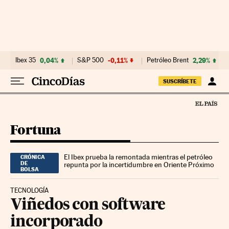
Ir al contenido
Ibex 35
0,04%
S&P 500
-0,11%
Petróleo Brent
2,29%
SUSCRÍBETE
Fortuna
El Ibex prueba la remontada mientras el petróleo
CRÓNICA
DE
repunta por la incertidumbre en Oriente Próximo
BOLSA
TECNOLOGÍA
Viñedos con software
incorporado