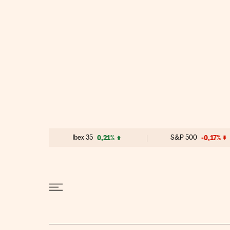
Ir al contenido
Ibex 35
0,21%
S&P 500
-0,17%