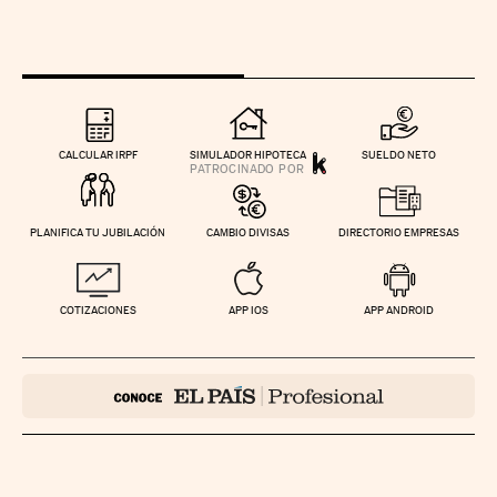
CALCULAR IRPF
SIMULADOR HIPOTECA
SUELDO NETO
PLANIFICA TU JUBILACIÓN
CAMBIO DIVISAS
DIRECTORIO EMPRESAS
COTIZACIONES
APP IOS
APP ANDROID