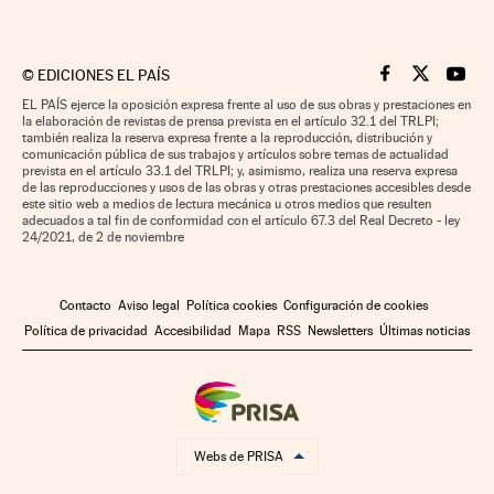
©
EDICIONES EL PAÍS
Cinco Días en F
Cinco Días e
Cinco 
EL PAÍS ejerce la oposición expresa frente al uso de sus obras y prestaciones en
la elaboración de revistas de prensa prevista en el artículo 32.1 del TRLPI;
también realiza la reserva expresa frente a la reproducción, distribución y
comunicación pública de sus trabajos y artículos sobre temas de actualidad
prevista en el artículo 33.1 del TRLPI; y, asimismo, realiza una reserva expresa
de las reproducciones y usos de las obras y otras prestaciones accesibles desde
este sitio web a medios de lectura mecánica u otros medios que resulten
adecuados a tal fin de conformidad con el artículo 67.3 del Real Decreto - ley
24/2021, de 2 de noviembre
Contacto
Aviso legal
Política cookies
Configuración de cookies
Política de privacidad
Accesibilidad
Mapa
RSS
Newsletters
Últimas noticias
Webs de PRISA