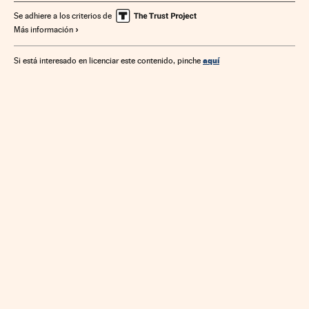
Fondos inversión
Internet
Mercados financieros
Se adhiere a los criterios de
Más información
Servicios bancarios
Empresas
Informática
Banca
Tecnología
Economía
Telecomunicaciones
Industria
aquí
Si está interesado en licenciar este contenido, pinche
Finanzas
Comunicaciones