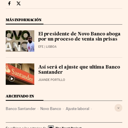
Mercados Financieros Cinco Días en Facebook
Mercados Financieros Cinco Días en Twitter
MÁS INFORMACIÓN
El presidente de Novo Banco aboga
por un proceso de venta sin prisas
EFE
| LISBOA
Así será el ajuste que ultima Banco
Santander
JUANDE PORTILLO
ARCHIVADO EN
Banco Santander
Novo Banco
Ajuste laboral
Grupo Santander
Banco Espirito Santo
Reestructuración bancaria
Bancos
Política bancaria