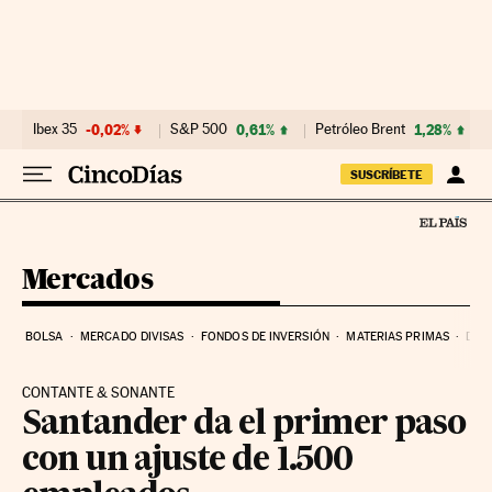
Ir al contenido
Ibex 35
-0,02%
S&P 500
0,61%
Petróleo Brent
1,28%
SUSCRÍBETE
Mercados
BOLSA
MERCADO DIVISAS
FONDOS DE INVERSIÓN
MATERIAS PRIMAS
DEU
CONTANTE & SONANTE
Santander da el primer paso
con un ajuste de 1.500