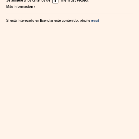
Se adhiere a los criterios de
Más información
Empresas
Banca
Finanzas
Economía
aquí
Si está interesado en licenciar este contenido, pinche