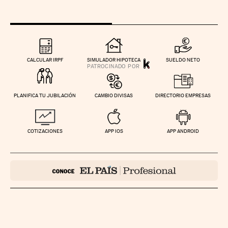
CALCULAR IRPF
SIMULADOR HIPOTECA
SUELDO NETO
PLANIFICA TU JUBILACIÓN
CAMBIO DIVISAS
DIRECTORIO EMPRESAS
COTIZACIONES
APP IOS
APP ANDROID