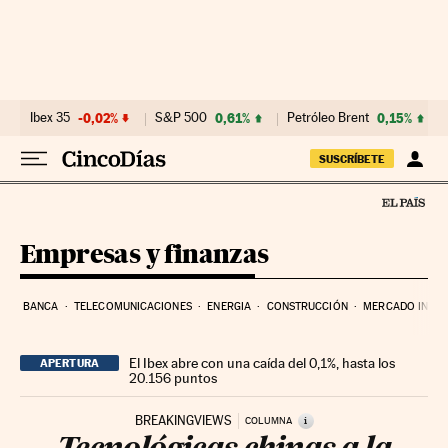
Ir al contenido
Ibex 35
-0,02%
S&P 500
0,61%
Petróleo Brent
0,15%
SUSCRÍBETE
Empresas y finanzas
BANCA
TELECOMUNICACIONES
ENERGIA
CONSTRUCCIÓN
MERCADO INMOB
El Ibex abre con una caída del 0,1%, hasta los
APERTURA
20.156 puntos
BREAKINGVIEWS
i
COLUMNA