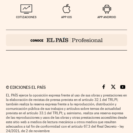
COTIZACIONES
APP IOS
APP ANDROID
©
EDICIONES EL PAÍS
Cinco Días en F
Cinco Días e
Cinco 
EL PAÍS ejerce la oposición expresa frente al uso de sus obras y prestaciones en
la elaboración de revistas de prensa prevista en el artículo 32.1 del TRLPI;
también realiza la reserva expresa frente a la reproducción, distribución y
comunicación pública de sus trabajos y artículos sobre temas de actualidad
prevista en el artículo 33.1 del TRLPI; y, asimismo, realiza una reserva expresa
de las reproducciones y usos de las obras y otras prestaciones accesibles desde
este sitio web a medios de lectura mecánica u otros medios que resulten
adecuados a tal fin de conformidad con el artículo 67.3 del Real Decreto - ley
24/2021, de 2 de noviembre