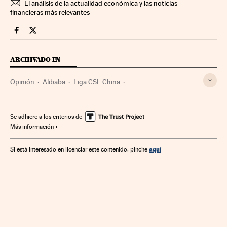
El análisis de la actualidad económica y las noticias
financieras más relevantes
Companias Cinco Días en Facebook
Companias Cinco Días en Twitter
ARCHIVADO EN
Opinión
Alibaba
Liga CSL China
Retransmisiones deportivas
Retransmisiones
Comercio electrónico
China
Ligas fútbol
Se adhiere a los criterios de
Más información
Asia Oriental
Fútbol
Programación
Comercio
Internet
Asia
Competiciones
Empresas
Deportes
aquí
Si está interesado en licenciar este contenido, pinche
Medios comunicación
Economía
Telecomunicaciones
Comunicación
Comunicaciones