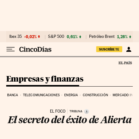
Ir al contenido
Ibex 35
-0,02%
S&P 500
0,61%
Petróleo Brent
1,28%
SUSCRÍBETE
Empresas y finanzas
BANCA
TELECOMUNICACIONES
ENERGIA
CONSTRUCCIÓN
MERCADO INMOB
EL FOCO
i
TRIBUNA
El secreto del éxito de Alierta