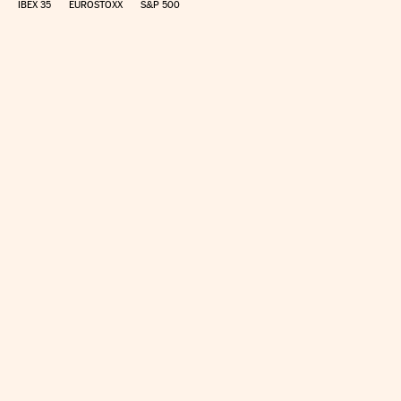
IBEX 35
EUROSTOXX
S&P 500
CALCULAR IRPF
SIMULADOR HIPOTECA
SUELDO NETO
PLANIFICA TU JUBILACIÓN
CAMBIO DIVISAS
DIRECTORIO EMPRESAS
COTIZACIONES
APP IOS
APP ANDROID