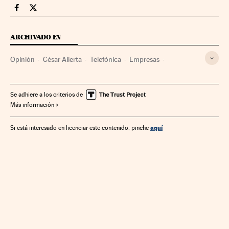
Companias Cinco Días en Facebook
Companias Cinco Días en Twitter
ARCHIVADO EN
Opinión
César Alierta
Telefónica
Empresas
Telecomunicaciones
Economía
Finanzas
España
Comunicaciones
Se adhiere a los criterios de
Más información
aquí
Si está interesado en licenciar este contenido, pinche