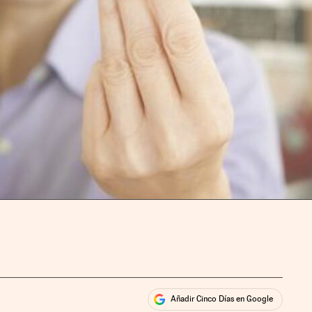
Añadir Cinco Días en Google
ales
ios