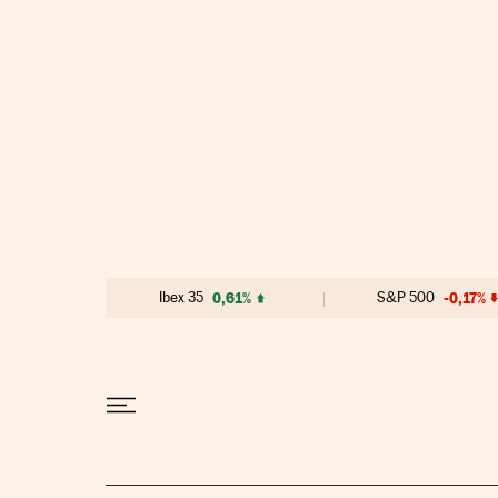
Ir al contenido
Ibex 35
0,61%
S&P 500
-0,17%