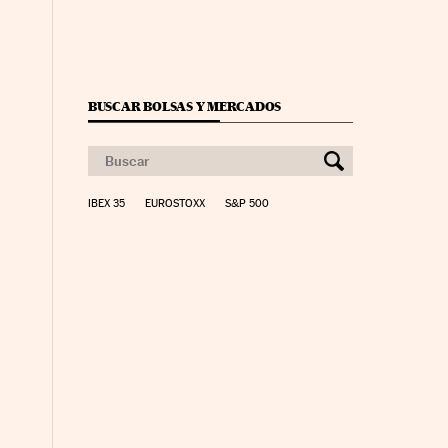
BUSCAR BOLSAS Y MERCADOS
IBEX 35
EUROSTOXX
S&P 500
yme Cinco Días en Facebook
io Pyme Cinco Días en Twitter