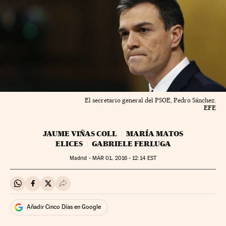
El secretario general del PSOE, Pedro Sánchez.
EFE
JAUME VIÑAS COLL
MARÍA MATOS
ELICES
GABRIELE FERLUGA
Madrid -
MAR
01, 2016 - 12:14
EST
Compartir en Whatsapp
Compartir en Facebook
Compartir en Twitter
Desplegar Redes Sociales
Añadir Cinco Días en Google