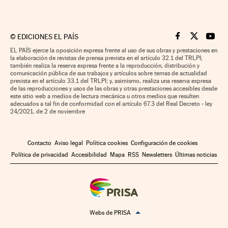
©
EDICIONES EL PAÍS
Cinco Días en F
Cinco Días e
Cinco 
EL PAÍS ejerce la oposición expresa frente al uso de sus obras y prestaciones en
la elaboración de revistas de prensa prevista en el artículo 32.1 del TRLPI;
también realiza la reserva expresa frente a la reproducción, distribución y
comunicación pública de sus trabajos y artículos sobre temas de actualidad
prevista en el artículo 33.1 del TRLPI; y, asimismo, realiza una reserva expresa
de las reproducciones y usos de las obras y otras prestaciones accesibles desde
este sitio web a medios de lectura mecánica u otros medios que resulten
adecuados a tal fin de conformidad con el artículo 67.3 del Real Decreto - ley
24/2021, de 2 de noviembre
Contacto
Aviso legal
Política cookies
Configuración de cookies
Política de privacidad
Accesibilidad
Mapa
RSS
Newsletters
Últimas noticias
Webs de PRISA