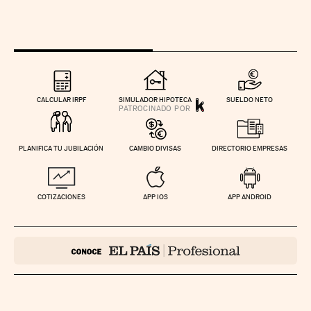
CALCULAR IRPF
SIMULADOR HIPOTECA
SUELDO NETO
PLANIFICA TU JUBILACIÓN
CAMBIO DIVISAS
DIRECTORIO EMPRESAS
COTIZACIONES
APP IOS
APP ANDROID