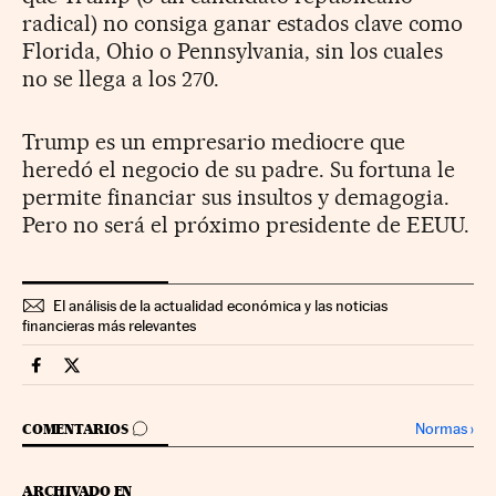
radical) no consiga ganar estados clave como
Florida, Ohio o Pennsylvania, sin los cuales
no se llega a los 270.
Trump es un empresario mediocre que
heredó el negocio de su padre. Su fortuna le
permite financiar sus insultos y demagogia.
Pero no será el próximo presidente de EEUU.
El análisis de la actualidad económica y las noticias
financieras más relevantes
Economia Cinco Días en Facebook
Economia Cinco Días en Twitter
IR A LOS COMENTARIOS
Normas
›
COMENTARIOS
ARCHIVADO EN