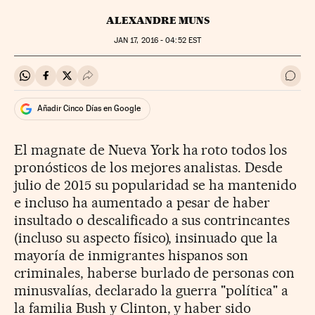
ALEXANDRE MUNS
JAN
17, 2016 - 04:52
EST
Compartir en Whatsapp
Compartir en Facebook
Compartir en Twitter
Desplegar Redes Sociales
Ir a 
Añadir Cinco Días en Google
El magnate de Nueva York ha roto todos los
pronósticos de los mejores analistas. Desde
julio de 2015 su popularidad se ha mantenido
e incluso ha aumentado a pesar de haber
insultado o descalificado a sus contrincantes
(incluso su aspecto físico), insinuado que la
mayoría de inmigrantes hispanos son
criminales, haberse burlado de personas con
minusvalías, declarado la guerra "política" a
la familia Bush y Clinton, y haber sido