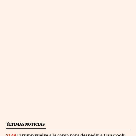
ÚLTIMAS NOTICIAS
Trump vuelve a la carga para despedir a Lisa Cook
21:49