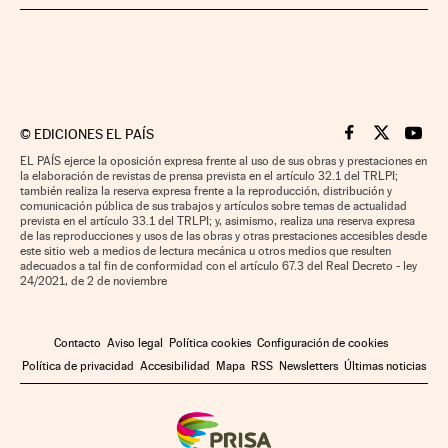
©
EDICIONES EL PAÍS
Cinco Días en F
Cinco Días e
Cinco 
EL PAÍS ejerce la oposición expresa frente al uso de sus obras y prestaciones en
la elaboración de revistas de prensa prevista en el artículo 32.1 del TRLPI;
también realiza la reserva expresa frente a la reproducción, distribución y
comunicación pública de sus trabajos y artículos sobre temas de actualidad
prevista en el artículo 33.1 del TRLPI; y, asimismo, realiza una reserva expresa
de las reproducciones y usos de las obras y otras prestaciones accesibles desde
este sitio web a medios de lectura mecánica u otros medios que resulten
adecuados a tal fin de conformidad con el artículo 67.3 del Real Decreto - ley
24/2021, de 2 de noviembre
Contacto
Aviso legal
Política cookies
Configuración de cookies
Política de privacidad
Accesibilidad
Mapa
RSS
Newsletters
Últimas noticias