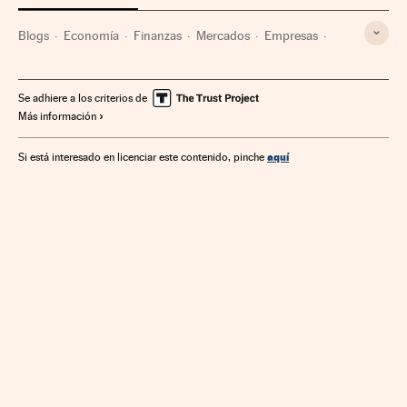
Blogs
Economía
Finanzas
Mercados
Empresas
Macroeconomía
Bolsa
Ahorro
Banca
Inversión
Consumo
Se adhiere a los criterios de
Más información
aquí
Si está interesado en licenciar este contenido, pinche