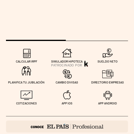
CALCULAR IRPF
SIMULADOR HIPOTECA
SUELDO NETO
PLANIFICA TU JUBILACIÓN
CAMBIO DIVISAS
DIRECTORIO EMPRESAS
COTIZACIONES
APP IOS
APP ANDROID