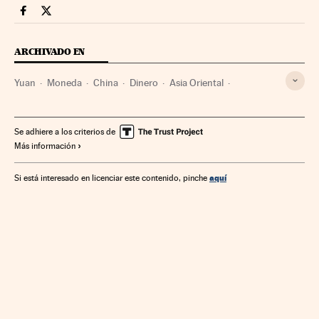
Videos Cinco Días en Facebook
Videos Cinco Días en Twitter
ARCHIVADO EN
Yuan
Moneda
China
Dinero
Asia Oriental
Medios de pago
Asia
Finanzas
Se adhiere a los criterios de
Más información
aquí
Si está interesado en licenciar este contenido, pinche