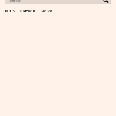
IBEX 35
EUROSTOXX
S&P 500
CALCULAR IRPF
SIMULADOR HIPOTECA
SUELDO NETO
PLANIFICA TU JUBILACIÓN
CAMBIO DIVISAS
DIRECTORIO EMPRESAS