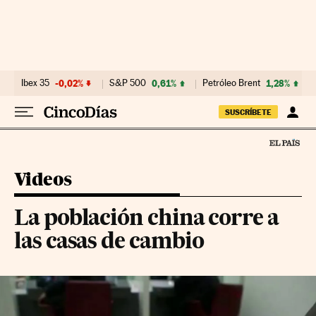
Ir al contenido
Ibex 35
-0,02%
S&P 500
0,61%
Petróleo Brent
1,28%
SUSCRÍBETE
Videos
La población china corre a
las casas de cambio