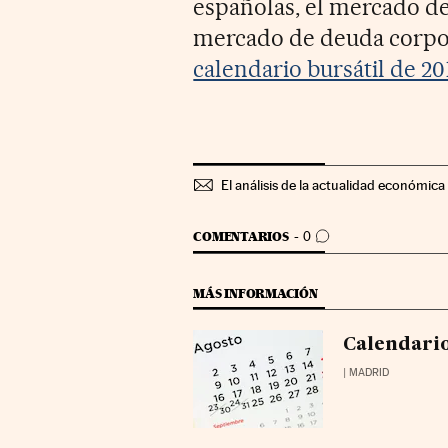
españolas, el mercado de
mercado de deuda corpor
calendario bursátil de 20
El análisis de la actualidad económica 
IR A LOS COMENTARIOS
COMENTARIOS
0
MÁS INFORMACIÓN
Calendario
| MADRID