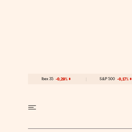
Ir al contenido
Ibex 35
-0,29%
S&P 500
-0,17%