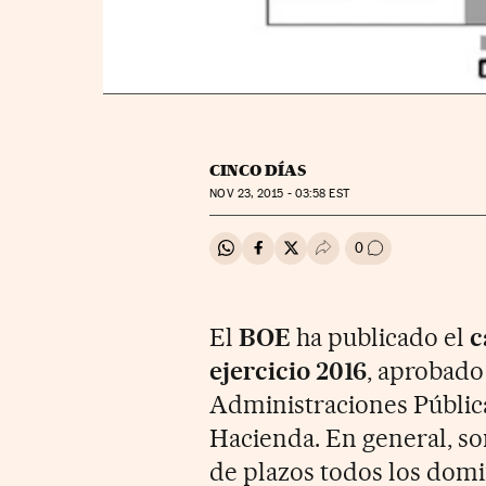
CINCO DÍAS
NOV
23, 2015 - 03:58
EST
0
Compartir en Whatsapp
Compartir en Facebook
Compartir en Twitter
Desplegar Redes Soci
Ir a los comenta
El
BOE
ha publicado el
c
ejercicio 2016
, aprobado
Administraciones Públic
Hacienda. En general, so
de plazos todos los domin