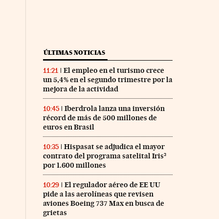
ÚLTIMAS NOTICIAS
El empleo en el turismo crece
11:21
un 5,4% en el segundo trimestre por la
mejora de la actividad
co Días en Facebook
 Cinco Días en Twitter
Iberdrola lanza una inversión
10:45
récord de más de 500 millones de
euros en Brasil
Hispasat se adjudica el mayor
10:35
contrato del programa satelital Iris²
por 1.600 millones
El regulador aéreo de EE UU
10:29
pide a las aerolíneas que revisen
aviones Boeing 737 Max en busca de
grietas