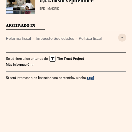
0,4% hasta septiembre
EFE
| MADRID
ARCHIVADO EN
Reforma fiscal
Impuesto Sociedades
Política fiscal
Reformas políticas
Agencia Tributaria
Impuestos
Política económica
Hacienda pública
Ministerios
Se adhiere a los criterios de
Más información
Agencias Estatales
Tributos
Finanzas públicas
Empresas
Medios comunicación
Política
aquí
Si está interesado en licenciar este contenido, pinche
Administración Estado
Economía
Finanzas
Comunicación
Administración pública
Ministerio de Hacienda