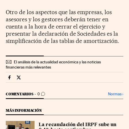
Otro de los aspectos que las empresas, los
asesores y los gestores deberán tener en
cuenta a la hora de cerrar el ejercicio y
presentar la declaración de Sociedades es la
simplificación de las tablas de amortización.
El análisis de la actualidad económica y las noticias
financieras más relevantes
Economia Cinco Días en Facebook
Economia Cinco Días en Twitter
IR A LOS COMENTARIOS
Normas
›
COMENTARIOS
0
MÁS INFORMACIÓN
La recaudación del IRPF sube un