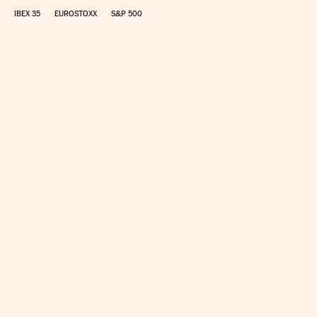
IBEX 35
EUROSTOXX
S&P 500
CALCULAR IRPF
SIMULADOR HIPOTECA
SUELDO NETO
PLANIFICA TU JUBILACIÓN
CAMBIO DIVISAS
DIRECTORIO EMPRESAS