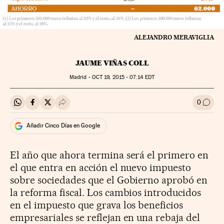
ALEJANDRO MERAVIGLIA
JAUME VIÑAS COLL
Madrid -
OCT
19, 2015 - 07:14
EDT
0
Compartir en Whatsapp
Compartir en Facebook
Compartir en Twitter
Desplegar Redes Sociales
Ir a l
Añadir Cinco Días en Google
El año que ahora termina será el primero en
el que entra en acción el nuevo impuesto
sobre sociedades que el Gobierno aprobó en
la reforma fiscal. Los cambios introducidos
en el impuesto que grava los beneficios
empresariales se reflejan en una rebaja del