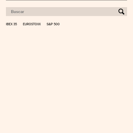
IBEX 35
EUROSTOXX
S&P 500
CALCULAR IRPF
SIMULADOR HIPOTECA
SUELDO NETO
PLANIFICA TU JUBILACIÓN
CAMBIO DIVISAS
DIRECTORIO EMPRESAS