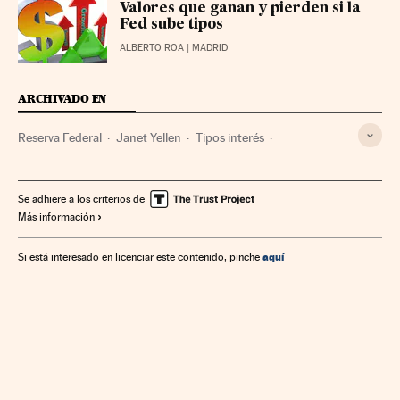
Valores que ganan y pierden si la
Fed sube tipos
ALBERTO ROA
| MADRID
ARCHIVADO EN
Reserva Federal
Janet Yellen
Tipos interés
Organismos económicos
Estados Unidos
Norteamérica
Créditos
América
Servicios bancarios
Banca
Se adhiere a los criterios de
Más información
Economía
Finanzas
aquí
Si está interesado en licenciar este contenido, pinche