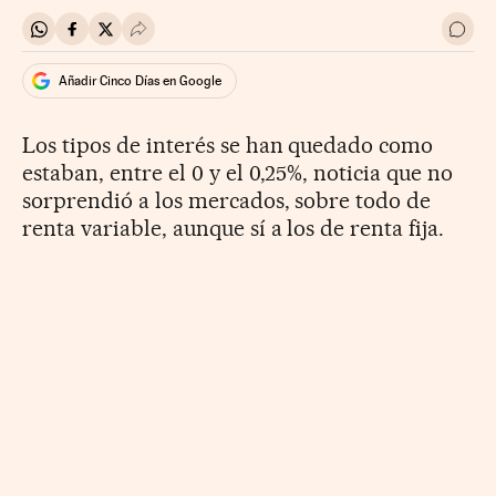
Compartir en Whatsapp
Compartir en Facebook
Compartir en Twitter
Desplegar Redes Sociales
Ir a 
Añadir Cinco Días en Google
Los tipos de interés se han quedado como
estaban, entre el 0 y el 0,25%, noticia que no
sorprendió a los mercados, sobre todo de
renta variable, aunque sí a los de renta fija.