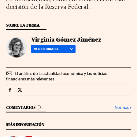
decisión de la Reserva Federal.
SOBRE LA FIRMA
Virginia Gómez Jiménez
VER BIOGRAFÍA
El análisis de la actualidad económica y las noticias
financieras más relevantes
Mercados Financieros Cinco Días en Facebook
Mercados Financieros Cinco Días en Twitter
IR A LOS COMENTARIOS
Normas
›
COMENTARIOS
MÁS INFORMACIÓN