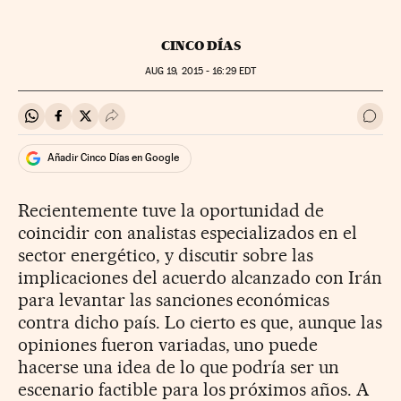
CINCO DÍAS
AUG
19, 2015 - 16:29
EDT
Compartir en Whatsapp
Compartir en Facebook
Compartir en Twitter
Desplegar Redes Sociales
Ir a 
Añadir Cinco Días en Google
Recientemente tuve la oportunidad de
coincidir con analistas especializados en el
sector energético, y discutir sobre las
implicaciones del acuerdo alcanzado con Irán
para levantar las sanciones económicas
contra dicho país. Lo cierto es que, aunque las
opiniones fueron variadas, uno puede
hacerse una idea de lo que podría ser un
escenario factible para los próximos años. A