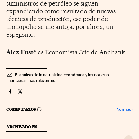
suministros de petróleo se siguen
expandiendo como resultado de nuevas
técnicas de producción, ese poder de
monopolio se me antoja, por ahora, un
espejismo.
Álex Fusté
es Economista Jefe de Andbank.
El análisis de la actualidad económica y las noticias
financieras más relevantes
Economia Cinco Días en Facebook
Economia Cinco Días en Twitter
IR A LOS COMENTARIOS
Normas
›
COMENTARIOS
ARCHIVADO EN