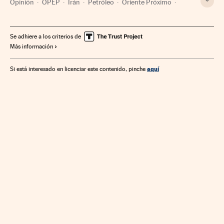
Opinión
OPEP
Irán
Petróleo
Oriente Próximo
Combustibles fósiles
Organizaciones internacionales
Asia
Combustibles
Relaciones exteriores
Se adhiere a los criterios de
Más información
Energía no renovable
Economía
Fuentes energía
Energía
aquí
Si está interesado en licenciar este contenido, pinche