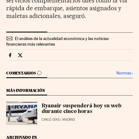
servicios complementarios tales como la vía
rápida de embarque, asientos asignados y
maletas adicionales, aseguró.
El análisis de la actualidad económica y las noticias
financieras más relevantes
Companias Cinco Días en Facebook
Companias Cinco Días en Twitter
IR A LOS COMENTARIOS
Normas
›
COMENTARIOS
MÁS INFORMACIÓN
Ryanair suspenderá hoy su web
durante cinco horas
CINCO DÍAS
| MADRID
ARCHIVADO EN