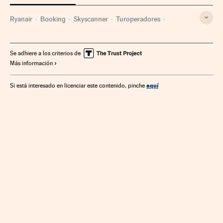
Ryanair
Booking
Skyscanner
Turoperadores
Buscadores
Internet
Telecomunicaciones
Comunicaciones
Viajes organizados
Viajes
Se adhiere a los criterios de
Más información
Ofertas turísticas
Turismo
Aerolíneas bajo costo
Aerolíneas
Empresas transporte
Transporte aéreo
aquí
Si está interesado en licenciar este contenido, pinche
Empresas
Economía
Transporte