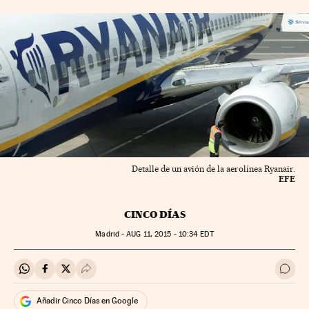
Detalle de un avión de la aerolínea Ryanair.
EFE
CINCO DÍAS
Madrid -
AUG
11, 2015 - 10:34
EDT
Compartir en Whatsapp
Compartir en Facebook
Compartir en Twitter
Desplegar Redes Sociales
Ir a 
Añadir Cinco Días en Google