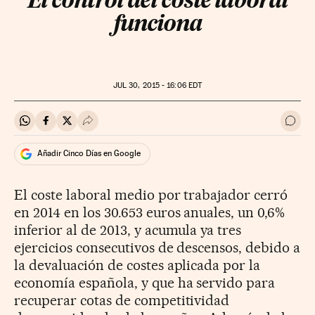
El control del coste laboral
funciona
JUL
30, 2015 - 16:06
EDT
Compartir en Whatsapp
Compartir en Facebook
Compartir en Twitter
Desplegar Redes Sociales
Ir a 
Añadir Cinco Días en Google
El coste laboral medio por trabajador cerró
en 2014 en los 30.653 euros anuales, un 0,6%
inferior al de 2013, y acumula ya tres
ejercicios consecutivos de descensos, debido a
la devaluación de costes aplicada por la
economía española, y que ha servido para
recuperar cotas de competitividad