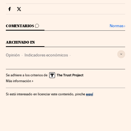
Economia Cinco Días en Facebook
Economia Cinco Días en Twitter
IR A LOS COMENTARIOS
Normas
›
COMENTARIOS
ARCHIVADO EN
Opinión
Indicadores económicos
Coyuntura económica
Relaciones laborales
Empresas
Economía
Trabajo
Se adhiere a los criterios de
Más información
aquí
Si está interesado en licenciar este contenido, pinche