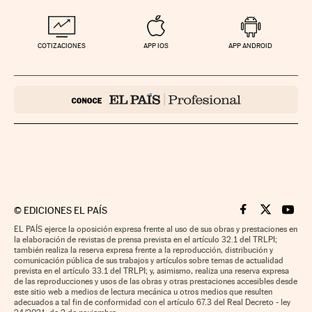
COTIZACIONES
APP IOS
APP ANDROID
©
EDICIONES EL PAÍS
Cinco Días en F
Cinco Días e
Cinco 
EL PAÍS ejerce la oposición expresa frente al uso de sus obras y prestaciones en
la elaboración de revistas de prensa prevista en el artículo 32.1 del TRLPI;
también realiza la reserva expresa frente a la reproducción, distribución y
comunicación pública de sus trabajos y artículos sobre temas de actualidad
prevista en el artículo 33.1 del TRLPI; y, asimismo, realiza una reserva expresa
de las reproducciones y usos de las obras y otras prestaciones accesibles desde
este sitio web a medios de lectura mecánica u otros medios que resulten
adecuados a tal fin de conformidad con el artículo 67.3 del Real Decreto - ley