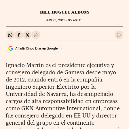
BIEL HUGUET ALBONS
JUN
25, 2015 - 05:46
EDT
Compartir en Whatsapp
Compartir en Facebook
Compartir en Twitter
Desplegar Redes Sociales
Ir a 
Añadir Cinco Días en Google
Ignacio Martín es el presidente ejecutivo y
consejero delegado de Gamesa desde mayo
de 2012, cuando entró en la compañía.
Ingeniero Superior Eléctrico por la
Universidad de Navarra, ha desempeñado
cargos de alta responsabilidad en empresas
como GKN Automotive International, donde
fue consejero delegado en EE UU y director
general del grupo en el continente