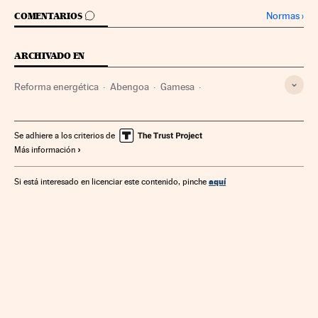
IR A LOS COMENTARIOS
Normas
›
COMENTARIOS
ARCHIVADO EN
Reforma energética
Abengoa
Gamesa
Legislación energía
Política energética
Mercados financieros
Empresas
Administración Estado
Se adhiere a los criterios de
Más información
Economía
Administración pública
Finanzas
Compañías eléctricas
Energías renovables
aquí
Si está interesado en licenciar este contenido, pinche
Sector eléctrico
Energía eléctrica
Fuentes energía
Energía