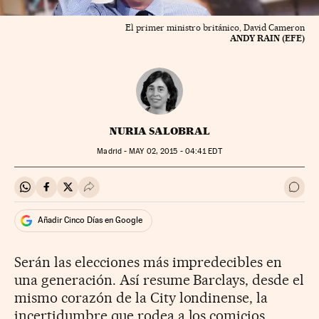
El primer ministro británico, David Cameron
ANDY RAIN (EFE)
NURIA SALOBRAL
Madrid -
MAY
02, 2015 - 04:41
EDT
Compartir en Whatsapp
Compartir en Facebook
Compartir en Twitter
Desplegar Redes Sociales
Ir a 
Añadir Cinco Días en Google
Serán las elecciones más impredecibles en
una generación. Así resume Barclays, desde el
mismo corazón de la City londinense, la
incertidumbre que rodea a los comicios