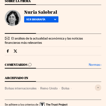
SOBRE LA FIRMA
Nuria Salobral
VER BIOGRAFÍA
El análisis de la actualidad económica y las noticias
financieras más relevantes
Mercados Financieros Cinco Días en Facebook
Mercados Financieros Cinco Días en Twitter
IR A LOS COMENTARIOS
Normas
›
COMENTARIOS
ARCHIVADO EN
Bolsas internacionales
Reino Unido
Bolsa
Europa occidental
Mercados financieros
Europa
Finanzas
Se adhiere a los criterios de