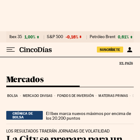
Ir al contenido
Ibex 35
1,00%
S&P 500
-0,16%
Petróleo Brent
0,61%
SUSCRÍBETE
Mercados
BOLSA
MERCADO DIVISAS
FONDOS DE INVERSIÓN
MATERIAS PRIMAS
DEU
El Ibex marca nuevos máximos por encima de
CRÓNICA DE
BOLSA
los 20.200 puntos
LOS RESULTADOS TRAERÁN JORNADAS DE VOLATILIDAD