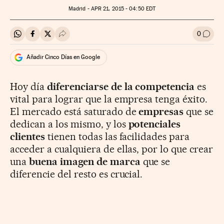
Madrid -
APR
21, 2015 - 04:50
EDT
0
Compartir en Whatsapp
Compartir en Facebook
Compartir en Twitter
Desplegar Redes Sociales
Ir a l
Añadir Cinco Días en Google
Hoy día
diferenciarse de la competencia
es
vital para lograr que la empresa tenga éxito.
El mercado está saturado de
empresas
que se
dedican a los mismo, y los
potenciales
clientes
tienen todas las facilidades para
acceder a cualquiera de ellas, por lo que crear
una
buena imagen de marca
que se
diferencie del resto es crucial.