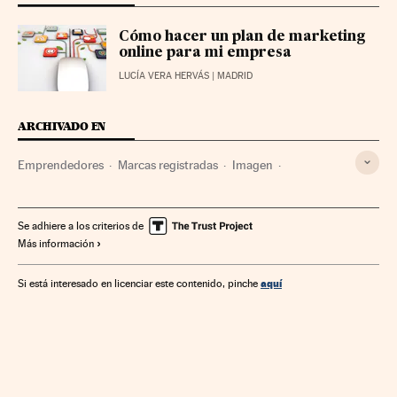
Cómo hacer un plan de marketing
online para mi empresa
LUCÍA VERA HERVÁS
| MADRID
ARCHIVADO EN
Emprendedores
Marcas registradas
Imagen
Competencia
Empresarios
Marketing
Pymes
Imagen y sonido
Electrónica
Internet
Gente
Se adhiere a los criterios de
Más información
Empresas
Medios comunicación
Informática
Economía
Comunicación
Telecomunicaciones
aquí
Si está interesado en licenciar este contenido, pinche
Bienes consumo
Industria
Comunicaciones
Sociedad
Comercio
Emprendimiento