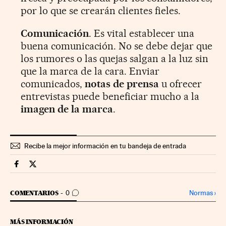
por lo que se crearán clientes fieles.
Comunicación
. Es vital establecer una
buena comunicación. No se debe dejar que
los rumores o las quejas salgan a la luz sin
que la marca de la cara. Enviar
comunicados,
notas de prensa
u ofrecer
entrevistas puede beneficiar mucho a la
imagen de la marca
.
Recibe la mejor información en tu bandeja de entrada
Territorio Pyme Cinco Días en Facebook
Territorio Pyme Cinco Días en Twitter
IR A LOS COMENTARIOS
Normas
›
COMENTARIOS
0
MÁS INFORMACIÓN