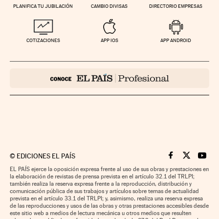
PLANIFICA TU JUBILACIÓN
CAMBIO DIVISAS
DIRECTORIO EMPRESAS
COTIZACIONES
APP IOS
APP ANDROID
©
EDICIONES EL PAÍS
Cinco Días en F
Cinco Días e
Cinco 
EL PAÍS ejerce la oposición expresa frente al uso de sus obras y prestaciones en
la elaboración de revistas de prensa prevista en el artículo 32.1 del TRLPI;
también realiza la reserva expresa frente a la reproducción, distribución y
comunicación pública de sus trabajos y artículos sobre temas de actualidad
prevista en el artículo 33.1 del TRLPI; y, asimismo, realiza una reserva expresa
de las reproducciones y usos de las obras y otras prestaciones accesibles desde
este sitio web a medios de lectura mecánica u otros medios que resulten