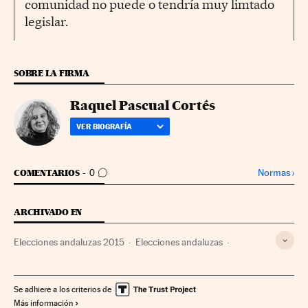
comunidad no puede o tendría muy limtado
legislar.
SOBRE LA FIRMA
Raquel Pascual Cortés
VER BIOGRAFÍA
IR A LOS COMENTARIOS
Normas
›
COMENTARIOS
0
ARCHIVADO EN
Elecciones andaluzas 2015
Elecciones andaluzas
Elecciones Autonómicas 2015
Elecciones anticipadas
Desempleo
Elecciones autonómicas
Se adhiere a los criterios de
Más información