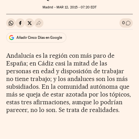
Madrid -
MAR
12, 2015 - 07:20
EDT
0
Compartir en Whatsapp
Compartir en Facebook
Compartir en Twitter
Desplegar Redes Sociales
Ir a l
Añadir Cinco Días en Google
Andalucía es la región con más paro de
España; en Cádiz casi la mitad de las
personas en edad y disposición de trabajar
no tiene trabajo; y los andaluces son los más
subsidiados. En la comunidad autónoma que
más se queja de estar azotada por los tópicos,
estas tres afirmaciones, aunque lo podrían
parecer, no lo son. Se trata de realidades.