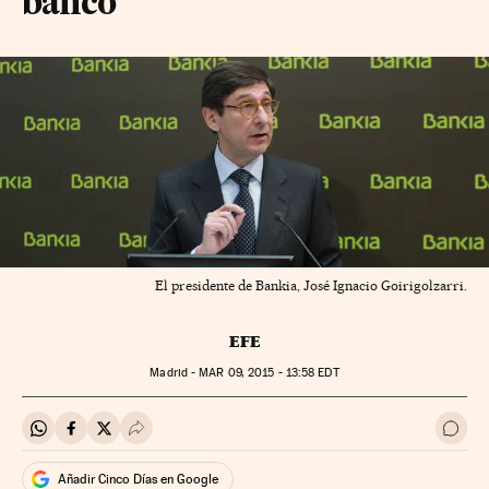
banco
El presidente de Bankia, José Ignacio Goirigolzarri.
EFE
Madrid -
MAR
09, 2015 - 13:58
EDT
Compartir en Whatsapp
Compartir en Facebook
Compartir en Twitter
Desplegar Redes Sociales
Ir a 
Añadir Cinco Días en Google