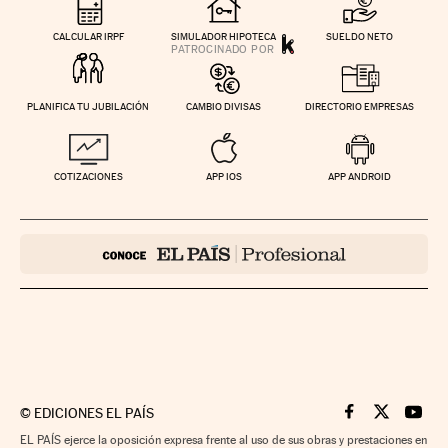
CALCULAR IRPF
SIMULADOR HIPOTECA
SUELDO NETO
PLANIFICA TU JUBILACIÓN
CAMBIO DIVISAS
DIRECTORIO EMPRESAS
COTIZACIONES
APP IOS
APP ANDROID
©
EDICIONES EL PAÍS
Cinco Días en F
Cinco Días e
Cinco 
EL PAÍS ejerce la oposición expresa frente al uso de sus obras y prestaciones en