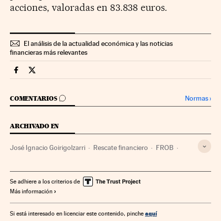
acciones, valoradas en 83.838 euros.
El análisis de la actualidad económica y las noticias
financieras más relevantes
Mercados Financieros Cinco Días en Facebook
Mercados Financieros Cinco Días en Twitter
IR A LOS COMENTARIOS
Normas
›
COMENTARIOS
ARCHIVADO EN
José Ignacio Goirigolzarri
Rescate financiero
FROB
Bankia
Crisis financiera
Reestructuración bancaria
Organismos financieros
Bancos
Política bancaria
Se adhiere a los criterios de
Más información
Empresas
Economía
Banca
Mercados financieros
Finanzas
aquí
Si está interesado en licenciar este contenido, pinche