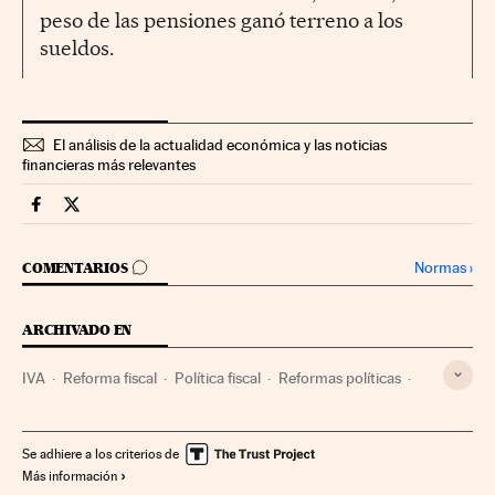
peso de las pensiones ganó terreno a los
sueldos.
El análisis de la actualidad económica y las noticias
financieras más relevantes
Economia Cinco Días en Facebook
Economia Cinco Días en Twitter
IR A LOS COMENTARIOS
Normas
›
COMENTARIOS
ARCHIVADO EN
IVA
Reforma fiscal
Política fiscal
Reformas políticas
PIB
Indicadores económicos
Impuestos
Política económica
Tributos
Déficit público
Consumo
Se adhiere a los criterios de
Más información
Finanzas públicas
Economía
Política
Finanzas