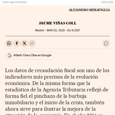
ALEJANDRO MERAVIGLIA
JAUME VIÑAS COLL
Madrid -
MAR
02, 2015 - 01:41
EST
Compartir en Whatsapp
Compartir en Facebook
Compartir en Twitter
Desplegar Redes Sociales
Ir a 
Añadir Cinco Días en Google
Los datos de recaudación fiscal son uno de los
indicadores más precisos de la evolución
económica. De la misma forma que la
estadística de la Agencia Tributaria reflejó de
forma fiel el pinchazo de la burbuja
inmobiliario y el inicio de la crisis, también
ahora sirve para ilustrar la mejora de la