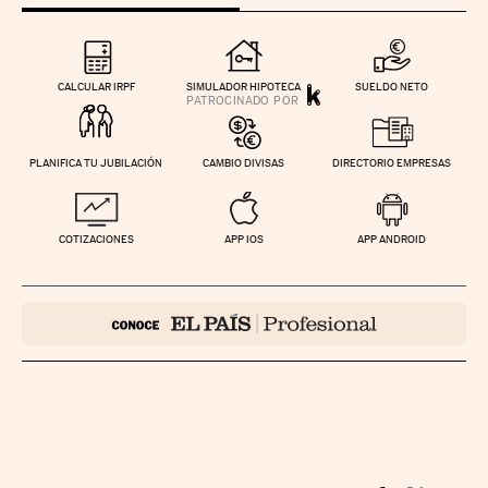
CALCULAR IRPF
SIMULADOR HIPOTECA
SUELDO NETO
PLANIFICA TU JUBILACIÓN
CAMBIO DIVISAS
DIRECTORIO EMPRESAS
COTIZACIONES
APP IOS
APP ANDROID