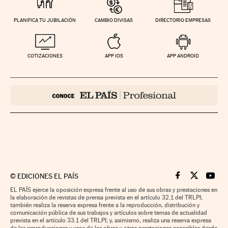
PLANIFICA TU JUBILACIÓN
CAMBIO DIVISAS
DIRECTORIO EMPRESAS
COTIZACIONES
APP IOS
APP ANDROID
©
EDICIONES EL PAÍS
Cinco Días en F
Cinco Días e
Cinco 
EL PAÍS ejerce la oposición expresa frente al uso de sus obras y prestaciones en
la elaboración de revistas de prensa prevista en el artículo 32.1 del TRLPI;
también realiza la reserva expresa frente a la reproducción, distribución y
comunicación pública de sus trabajos y artículos sobre temas de actualidad
prevista en el artículo 33.1 del TRLPI; y, asimismo, realiza una reserva expresa
de las reproducciones y usos de las obras y otras prestaciones accesibles desde