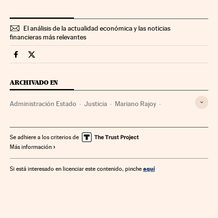
El análisis de la actualidad económica y las noticias
financieras más relevantes
Economia Cinco Días en Facebook
Economia Cinco Días en Twitter
ARCHIVADO EN
Administración Estado
Justicia
Mariano Rajoy
Soraya Sáenz de Santamaría
Ley Transparencia
Salarios políticos
Presidencia Gobierno
Se adhiere a los criterios de
Más información
Legislación española
Función pública
Legislación
Transparencia institucional
Sector público
aquí
Si está interesado en licenciar este contenido, pinche
Administración pública
Economía