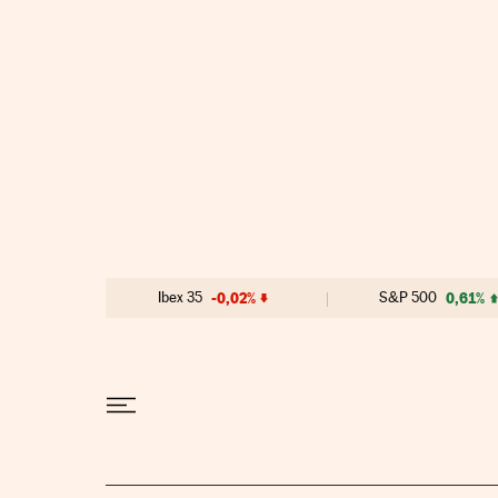
Ir al contenido
Ibex 35
-0,02%
S&P 500
0,61%