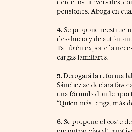
derechos universales, co
pensiones. Aboga en cual
4.
Se propone reestructur
desahucio y de autónomos
También expone la neces
cargas familiares.
5
. Derogará la reforma l
Sánchez se declara favor
una fórmula donde aport
“Quien más tenga, más de
6.
Se propone el coste de 
encontrar vías alternativ