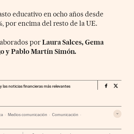
gasto educativo en ocho años desde
, por encima del resto de la UE.
elaborados por
Laura Salces, Gema
o y Pablo Martín Simón.
y las noticias financieras más relevantes
Economia Cin
Economia
ca
Medios comunicación
Comunicación
 Días
PSOE
Prensa económica
Prisa Noticias