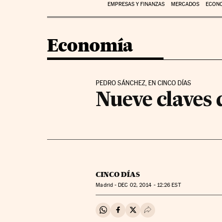
EMPRESAS Y FINANZAS
MERCADOS
ECON
Economía
PEDRO SÁNCHEZ, EN CINCO DÍAS
Nueve claves
CINCO DÍAS
Madrid -
DEC
02, 2014 - 12:26
EST
Compartir en Whatsapp
Compartir en Facebook
Compartir en Twitter
Desplegar Redes Soci