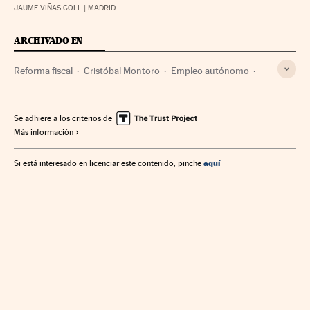
JAUME VIÑAS COLL
| MADRID
ARCHIVADO EN
Reforma fiscal
Cristóbal Montoro
Empleo autónomo
Política fiscal
Reformas políticas
Impuesto Sociedades
IRPF
Impuestos
Tributos
Empleo
Se adhiere a los criterios de
Más información
Finanzas públicas
Política
Trabajo
Finanzas
Política económica
Economía
aquí
Si está interesado en licenciar este contenido, pinche