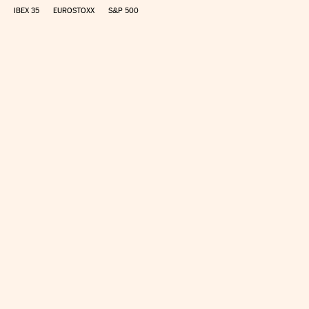
IBEX 35
EUROSTOXX
S&P 500
CALCULAR IRPF
SIMULADOR HIPOTECA
SUELDO NETO
PLANIFICA TU JUBILACIÓN
CAMBIO DIVISAS
DIRECTORIO EMPRESAS