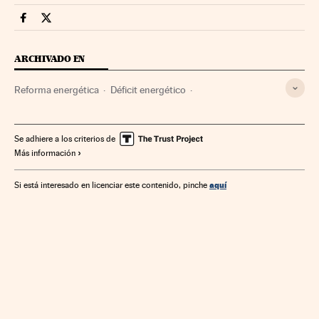
Companias Cinco Días en Facebook
Companias Cinco Días en Twitter
ARCHIVADO EN
Reforma energética
Déficit energético
Legislación energía
Tarifas eléctricas
Política energética
Precio energía
Ministerios
Se adhiere a los criterios de
Más información
Empresas
Mercado energético
Economía
Administración Estado
Administración pública
Energía
aquí
Si está interesado en licenciar este contenido, pinche
Ministerio de Industria