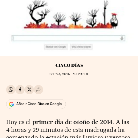
CINCO DÍAS
SEP
23, 2014 - 10:29
EDT
Compartir en Whatsapp
Compartir en Facebook
Compartir en Twitter
Desplegar Redes Sociales
Añadir Cinco Días en Google
Hoy es el
primer día de otoño de 2014
. A las
4 horas y 29 minutos de esta madrugada ha
comenzado la estación más lluviosa y ventosa