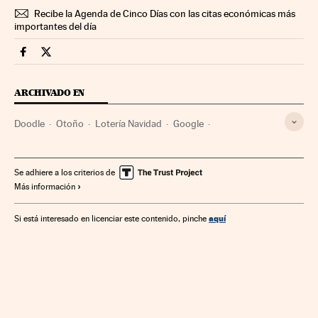
Recibe la Agenda de Cinco Días con las citas económicas más
importantes del día
Loteria Navidad Cinco Días en Facebook
Loteria Navidad Cinco Días en Twitter
ARCHIVADO EN
Doodle
Otoño
Lotería Navidad
Google
Estaciones año
Lotería nacional
BCE
Consulta 9-N
Buscadores
Lotería
Autodeterminación
Se adhiere a los criterios de
Más información
Generalitat Cataluña
Juegos azar
Tecnología
Internet
Empresas
Meteorología
Juegos
aquí
Si está interesado en licenciar este contenido, pinche
Elecciones
Economía
Organizaciones internacionales
Europa
Telecomunicaciones
Sociedad
Comunicaciones