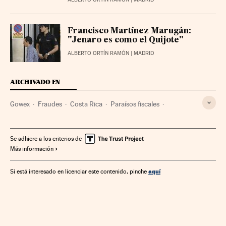
Francisco Martínez Marugán:
"Jenaro es como el Quijote"
ALBERTO ORTÍN RAMÓN
| MADRID
ARCHIVADO EN
Gowex
Fraudes
Costa Rica
Paraísos fiscales
Centroamérica
Empresas
Latinoamérica
Tributos
Economía
Delitos
América
Finanzas públicas
Se adhiere a los criterios de
Más información
Justicia
Finanzas
aquí
Si está interesado en licenciar este contenido, pinche