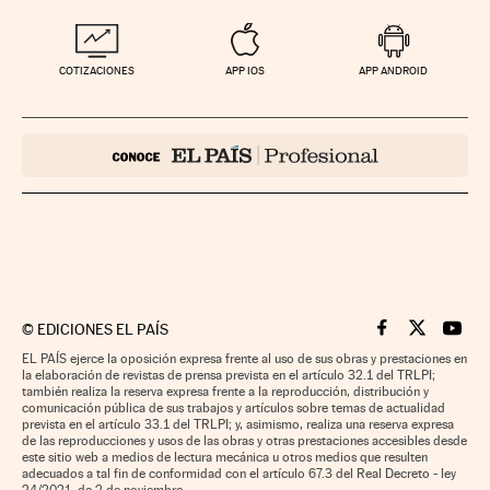
COTIZACIONES
APP IOS
APP ANDROID
©
EDICIONES EL PAÍS
Cinco Días en F
Cinco Días e
Cinco 
EL PAÍS ejerce la oposición expresa frente al uso de sus obras y prestaciones en
la elaboración de revistas de prensa prevista en el artículo 32.1 del TRLPI;
también realiza la reserva expresa frente a la reproducción, distribución y
comunicación pública de sus trabajos y artículos sobre temas de actualidad
prevista en el artículo 33.1 del TRLPI; y, asimismo, realiza una reserva expresa
de las reproducciones y usos de las obras y otras prestaciones accesibles desde
este sitio web a medios de lectura mecánica u otros medios que resulten
adecuados a tal fin de conformidad con el artículo 67.3 del Real Decreto - ley
24/2021, de 2 de noviembre