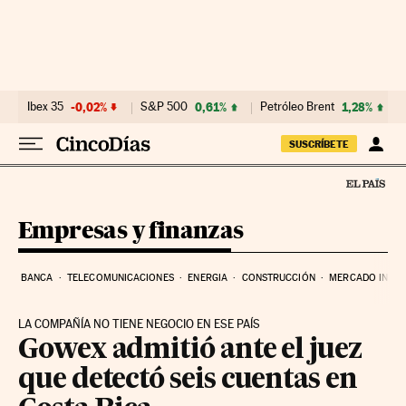
Ir al contenido
Ibex 35
-0,02%
S&P 500
0,61%
Petróleo Brent
1,28%
SUSCRÍBETE
Empresas y finanzas
BANCA
TELECOMUNICACIONES
ENERGIA
CONSTRUCCIÓN
MERCADO INMOB
LA COMPAÑÍA NO TIENE NEGOCIO EN ESE PAÍS
Gowex admitió ante el juez
que detectó seis cuentas en