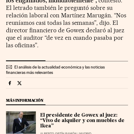
los engañados, indudablemente”,
contestó.
El letrado también le preguntó sobre su
relación laboral con Martínez Marugán. “Nos
reuníamos casi todas las semanas”, dijo. El
director financiero de Gowex declaró al juez
que el auditor “de vez en cuando pasaba por
las oficinas”.
El análisis de la actualidad económica y las noticias
financieras más relevantes
Companias Cinco Días en Facebook
Companias Cinco Días en Twitter
MÁS INFORMACIÓN
El presidente de Gowex al juez:
“Vivo de alquiler y con muebles de
Ikea”
ALBERTO ORTÍN RAMÓN
| MADRID