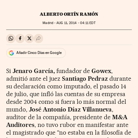
ALBERTO ORTÍN RAMÓN
Madrid -
AUG
11, 2014 - 04:11
EDT
Compartir en Whatsapp
Compartir en Facebook
Compartir en Twitter
Desplegar Redes Sociales
Añadir Cinco Días en Google
Si
Jenaro García,
fundador de
Gowex
,
admitió ante el juez
Santiago Pedraz
durante
su declaración como imputado, el pasado 14
de julio, que infló las cuentas de su empresa
desde 2004 como si fuera lo más normal del
mundo,
José Antonio Díaz Villanueva
,
auditor de la compañía, presidente de
M&A
Auditores
, no tuvo rubor en manifestar ante
el magistrado que “no estaba en la filosofía de