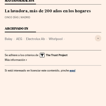
MÁS INFORMACIÓN
La lavadora, más de 200 años en los hogares
CINCO DÍAS
| MADRID
ARCHIVADO EN
Balay
AEG
Electrolux Ab
Whirlpool
Electrodomésticos
Ocio
Empresas
Estilo vida
Economía
Sociedad
Industria
Bienes consumo
Se adhiere a los criterios de
Más información
Comercio
aquí
Si está interesado en licenciar este contenido, pinche