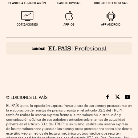
PLANIFICA TU JUBILACIÓN
CAMBIO DIVISAS
DIRECTORIO EMPRESAS
COTIZACIONES
APP IOS
APP ANDROID
©
EDICIONES EL PAÍS
Cinco Días en F
Cinco Días e
Cinco 
EL PAÍS ejerce la oposición expresa frente al uso de sus obras y prestaciones en
la elaboración de revistas de prensa prevista en el artículo 32.1 del TRLPI;
también realiza la reserva expresa frente a la reproducción, distribución y
comunicación pública de sus trabajos y artículos sobre temas de actualidad
prevista en el artículo 33.1 del TRLPI; y, asimismo, realiza una reserva expresa
de las reproducciones y usos de las obras y otras prestaciones accesibles desde
este sitio web a medios de lectura mecánica u otros medios que resulten