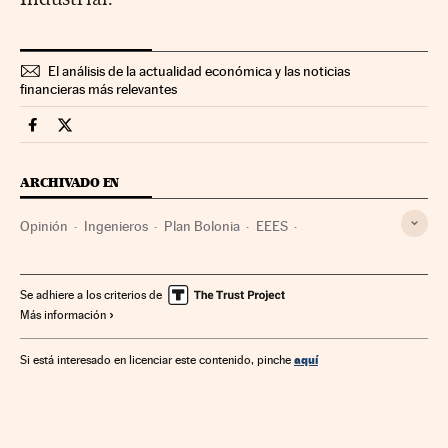
El análisis de la actualidad económica y las noticias
financieras más relevantes
Economia Cinco Días en Facebook
Economia Cinco Días en Twitter
ARCHIVADO EN
Opinión
Ingenieros
Plan Bolonia
EEES
Política educativa
Economía
Educación
Sociedad
Se adhiere a los criterios de
Más información
aquí
Si está interesado en licenciar este contenido, pinche