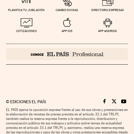
PLANIFICA TU JUBILACIÓN
CAMBIO DIVISAS
DIRECTORIO EMPRESAS
COTIZACIONES
APP IOS
APP ANDROID
©
EDICIONES EL PAÍS
Cinco Días en F
Cinco Días e
Cinco 
EL PAÍS ejerce la oposición expresa frente al uso de sus obras y prestaciones en
la elaboración de revistas de prensa prevista en el artículo 32.1 del TRLPI;
también realiza la reserva expresa frente a la reproducción, distribución y
comunicación pública de sus trabajos y artículos sobre temas de actualidad
prevista en el artículo 33.1 del TRLPI; y, asimismo, realiza una reserva expresa
de las reproducciones y usos de las obras y otras prestaciones accesibles desde