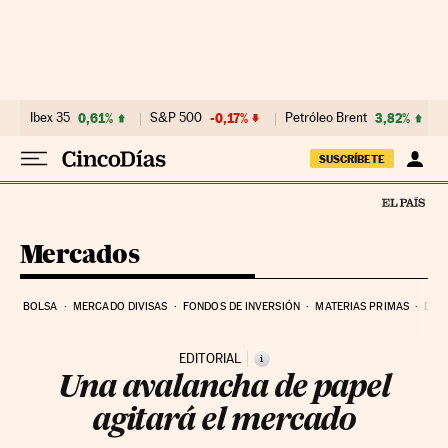
Ir al contenido
Ibex 35
0,61%
S&P 500
-0,17%
Petróleo Brent
3,82%
SUSCRÍBETE
Mercados
BOLSA
MERCADO DIVISAS
FONDOS DE INVERSIÓN
MATERIAS PRIMAS
DEU
EDITORIAL
i
Una avalancha de papel
agitará el mercado