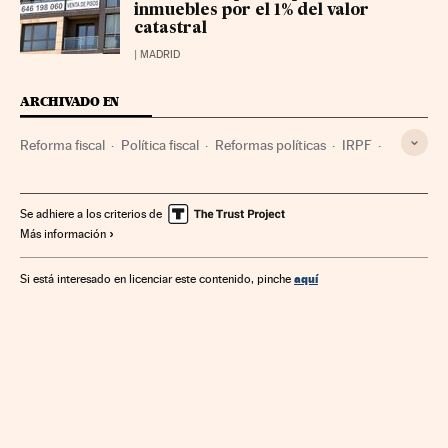
inmuebles por el 1% del valor
catastral
| MADRID
ARCHIVADO EN
Reforma fiscal
Política fiscal
Reformas políticas
IRPF
Impuestos
Tributos
Finanzas públicas
Política
Finanzas
Política económica
Economía
Se adhiere a los criterios de
Más información
aquí
Si está interesado en licenciar este contenido, pinche