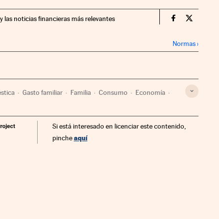
y las noticias financieras más relevantes
Economia Cin
Economia
Normas
›
stica
Gasto familiar
Familia
Consumo
Economía
Si está interesado en licenciar este contenido,
aquí
pinche