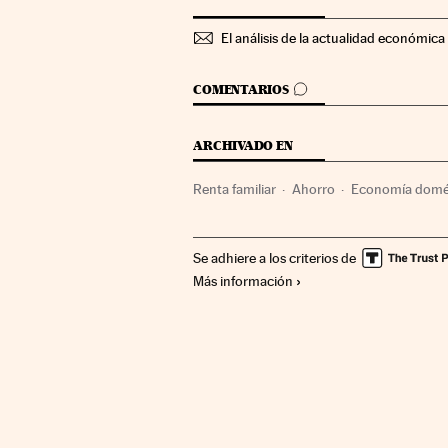
El análisis de la actualidad económica 
IR A LOS COMENTARIOS
COMENTARIOS
ARCHIVADO EN
Renta familiar
Ahorro
Economía domé
Sociedad
Finanzas
Se adhiere a los criterios de
Más información