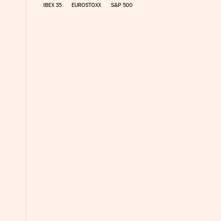
IBEX 35
EUROSTOXX
S&P 500