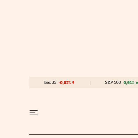
Ir al contenido
Ibex 35
-0,02%
S&P 500
0,61%