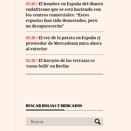
El hombre en España del dinero
05:30
sudafricano que se está haciendo con
co Días en Facebook
 Cinco Días en Twitter
los centros comerciales: “Estos
espacios han sido denostados, pero
no desaparecerán”
El rey de la patata en España (y
05:30
proveedor de Mercadona) mira ahora
al exterior
El horario de las terrazas es
05:30
‘casus belli’ en Berlín
BUSCAR BOLSAS Y MERCADOS