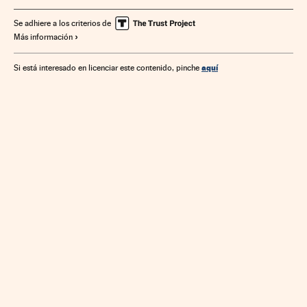
Sector público
Comunidad de Madrid
Empresas
Se adhiere a los criterios de
Más información
Relaciones laborales
Equipamiento urbano
España
Economía
Urbanismo
Trabajo
Industria
aquí
Si está interesado en licenciar este contenido, pinche
Administración pública