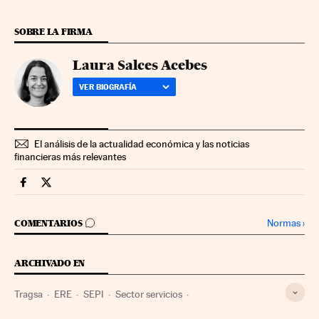
SOBRE LA FIRMA
Laura Salces Acebes
VER BIOGRAFÍA
El análisis de la actualidad económica y las noticias
financieras más relevantes
Companias Cinco Días en Facebook
Companias Cinco Días en Twitter
IR A LOS COMENTARIOS
Normas
›
COMENTARIOS
ARCHIVADO EN
Tragsa
ERE
SEPI
Sector servicios
Empresas públicas
Limpieza urbana
Madrid