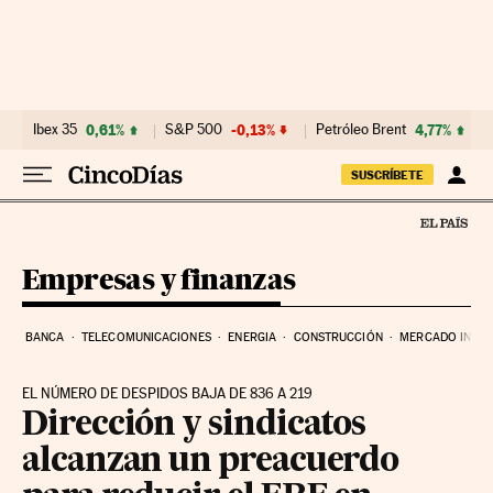
Ir al contenido
Ibex 35
0,61%
S&P 500
-0,13%
Petróleo Brent
4,77%
SUSCRÍBETE
Empresas y finanzas
BANCA
TELECOMUNICACIONES
ENERGIA
CONSTRUCCIÓN
MERCADO INMOB
EL NÚMERO DE DESPIDOS BAJA DE 836 A 219
Dirección y sindicatos
alcanzan un preacuerdo