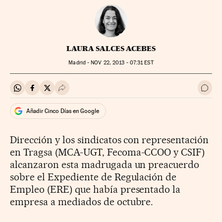
LAURA SALCES ACEBES
Madrid -
NOV
22, 2013 - 07:31
EST
Compartir en Whatsapp
Compartir en Facebook
Compartir en Twitter
Desplegar Redes Sociales
Ir a 
Añadir Cinco Días en Google
Dirección y los sindicatos con representación
en Tragsa (MCA-UGT, Fecoma-CCOO y CSIF)
alcanzaron esta madrugada un preacuerdo
sobre el Expediente de Regulación de
Empleo (ERE) que había presentado la
empresa a mediados de octubre.