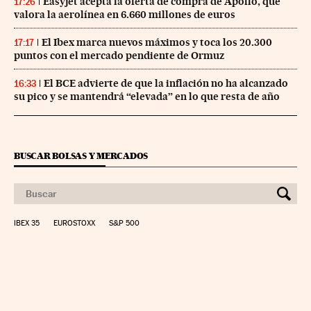
Easyjet acepta la oferta de compra de Apollo, que
17:26
valora la aerolínea en 6.660 millones de euros
El Ibex marca nuevos máximos y toca los 20.300
17:17
puntos con el mercado pendiente de Ormuz
El BCE advierte de que la inflación no ha alcanzado
16:33
su pico y se mantendrá “elevada” en lo que resta de año
BUSCAR BOLSAS Y MERCADOS
IBEX 35
EUROSTOXX
S&P 500