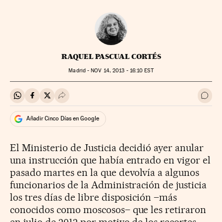
RAQUEL PASCUAL CORTÉS
Madrid -
NOV
14, 2013 - 16:10
EST
Compartir en Whatsapp
Compartir en Facebook
Compartir en Twitter
Desplegar Redes Sociales
Ir a 
Añadir Cinco Días en Google
El Ministerio de Justicia decidió ayer anular
una instrucción que había entrado en vigor el
pasado martes en la que devolvía a algunos
funcionarios de la Administración de justicia
los tres días de libre disposición –más
conocidos como moscosos– que les retiraron
en julio de 2012 por motivo de los recortes