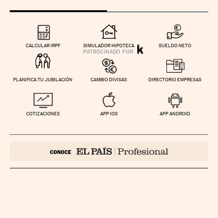
CALCULAR IRPF
SIMULADOR HIPOTECA
SUELDO NETO
PLANIFICA TU JUBILACIÓN
CAMBIO DIVISAS
DIRECTORIO EMPRESAS
COTIZACIONES
APP IOS
APP ANDROID