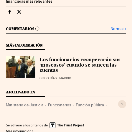
financieras más relevantes
Economia Cinco Días en Facebook
Economia Cinco Días en Twitter
IR A LOS COMENTARIOS
Normas
›
COMENTARIOS
MÁS INFORMACIÓN
Los funcionarios recuperarán sus
‘moscosos’ cuando se saneen las
cuentas
CINCO DÍAS
| MADRID
ARCHIVADO EN
Ministerio de Justicia
Funcionarios
Función pública
Ministerios
Administración Estado
Relaciones laborales
Economía
Administración pública
Trabajo
Se adhiere a los criterios de
Más información