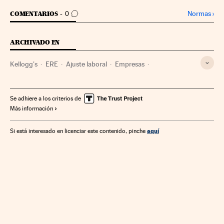
IR A LOS COMENTARIOS
Normas
›
COMENTARIOS
0
ARCHIVADO EN
Kellogg's
ERE
Ajuste laboral
Empresas
Relaciones laborales
Economía
Trabajo
Se adhiere a los criterios de
Más información
aquí
Si está interesado en licenciar este contenido, pinche