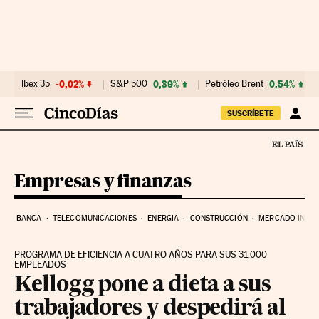
Ir al contenido
Ibex 35
-0,02%
S&P 500
0,39%
Petróleo Brent
0,54%
SUSCRÍBETE
Empresas y finanzas
BANCA
TELECOMUNICACIONES
ENERGIA
CONSTRUCCIÓN
MERCADO INMOB
PROGRAMA DE EFICIENCIA A CUATRO AÑOS PARA SUS 31.000
EMPLEADOS
Kellogg pone a dieta a sus
trabajadores y despedirá al