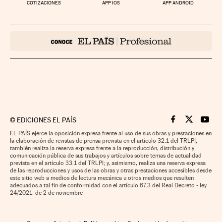
COTIZACIONES
APP IOS
APP ANDROID
©
EDICIONES EL PAÍS
Cinco Días en F
Cinco Días e
Cinco 
EL PAÍS ejerce la oposición expresa frente al uso de sus obras y prestaciones en
la elaboración de revistas de prensa prevista en el artículo 32.1 del TRLPI;
también realiza la reserva expresa frente a la reproducción, distribución y
comunicación pública de sus trabajos y artículos sobre temas de actualidad
prevista en el artículo 33.1 del TRLPI; y, asimismo, realiza una reserva expresa
de las reproducciones y usos de las obras y otras prestaciones accesibles desde
este sitio web a medios de lectura mecánica u otros medios que resulten
adecuados a tal fin de conformidad con el artículo 67.3 del Real Decreto - ley
24/2021, de 2 de noviembre