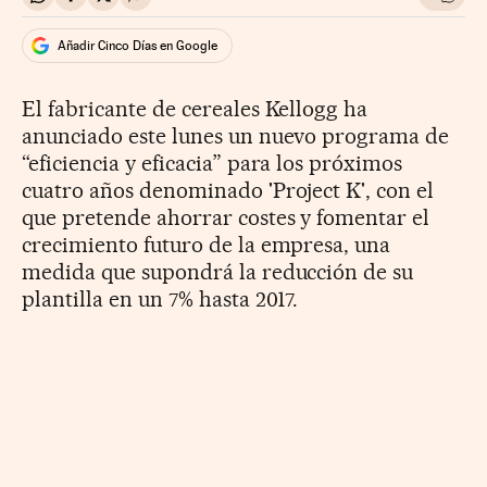
Compartir en Whatsapp
Compartir en Facebook
Compartir en Twitter
Desplegar Redes Sociales
Ir a l
Añadir Cinco Días en Google
El fabricante de cereales Kellogg ha
anunciado este lunes un nuevo programa de
“eficiencia y eficacia” para los próximos
cuatro años denominado 'Project K', con el
que pretende ahorrar costes y fomentar el
crecimiento futuro de la empresa, una
medida que supondrá la reducción de su
plantilla en un 7% hasta 2017.