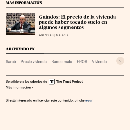
MÁS INFORMACIÓN
Guindos: El precio de la vivienda
puede haber tocado suelo en
algunos segmentos
AGENCIAS
| MADRID
ARCHIVADO EN
Sareb
Precio vivienda
Banco malo
FROB
Vivienda
Crisis financiera
Reestructuración bancaria
Organismos financieros
Política bancaria
Economía
Se adhiere a los criterios de
Más información
Urbanismo
Banca
Mercados financieros
Finanzas
aquí
Si está interesado en licenciar este contenido, pinche