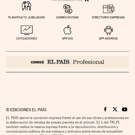
PLANIFICA TU JUBILACIÓN
CAMBIO DIVISAS
DIRECTORIO EMPRESAS
COTIZACIONES
APP IOS
APP ANDROID
©
EDICIONES EL PAÍS
Cinco Días en F
Cinco Días e
Cinco 
EL PAÍS ejerce la oposición expresa frente al uso de sus obras y prestaciones en
la elaboración de revistas de prensa prevista en el artículo 32.1 del TRLPI;
también realiza la reserva expresa frente a la reproducción, distribución y
comunicación pública de sus trabajos y artículos sobre temas de actualidad