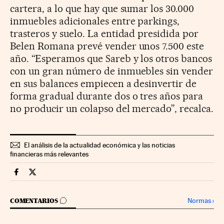
cartera, a lo que hay que sumar los 30.000
inmuebles adicionales entre parkings,
trasteros y suelo. La entidad presidida por
Belen Romana prevé vender unos 7.500 este
año. “Esperamos que Sareb y los otros bancos
con un gran número de inmuebles sin vender
en sus balances empiecen a desinvertir de
forma gradual durante dos o tres años para
no producir un colapso del mercado”, recalca.
El análisis de la actualidad económica y las noticias
financieras más relevantes
Economia Cinco Días en Facebook
Economia Cinco Días en Twitter
IR A LOS COMENTARIOS
Normas
›
COMENTARIOS