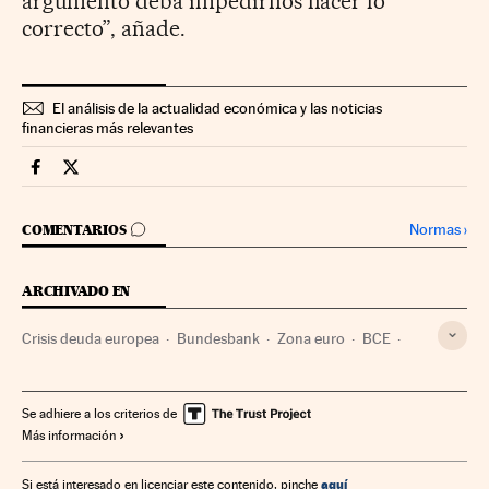
argumento deba impedirnos hacer lo
correcto”, añade.
El análisis de la actualidad económica y las noticias
financieras más relevantes
Mercados Financieros Cinco Días en Facebook
Mercados Financieros Cinco Días en Twitter
IR A LOS COMENTARIOS
Normas
›
COMENTARIOS
ARCHIVADO EN
Crisis deuda europea
Bundesbank
Zona euro
BCE
Bancos
Crisis financiera
Economía europea
Unión Europea
Economía
Se adhiere a los criterios de
Más información
Organizaciones internacionales
Relaciones exteriores
Banca
Mercados financieros
Finanzas
aquí
Si está interesado en licenciar este contenido, pinche