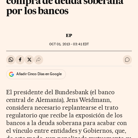
compra de deuda soberana
por los bancos
EP
OCT
01, 2013 - 03:41
EDT
Compartir en Whatsapp
Compartir en Facebook
Compartir en Twitter
Desplegar Redes Sociales
Ir a 
Añadir Cinco Días en Google
El presidente del Bundesbank (el banco
central de Alemania), Jens Weidmann,
considera necesario replantearse el trato
regulatorio que recibe la exposición de los
bancos a la deuda soberana para acabar con
el vínculo entre entidades y Gobiernos, que,