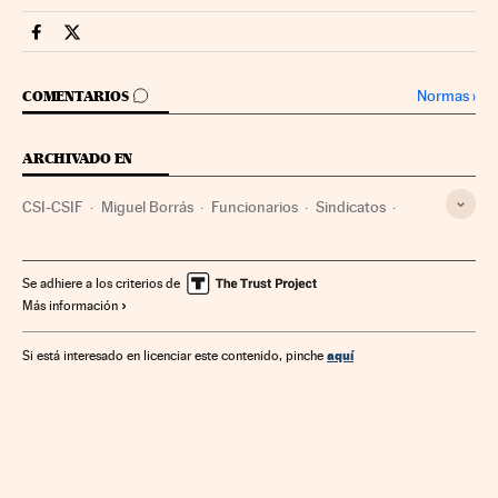
Economia Cinco Días en Facebook
Economia Cinco Días en Twitter
IR A LOS COMENTARIOS
Normas
›
COMENTARIOS
ARCHIVADO EN
CSI-CSIF
Miguel Borrás
Funcionarios
Sindicatos
Función pública
Sindicalismo
Relaciones laborales
Economía
Administración pública
Trabajo
Se adhiere a los criterios de
Más información
aquí
Si está interesado en licenciar este contenido, pinche