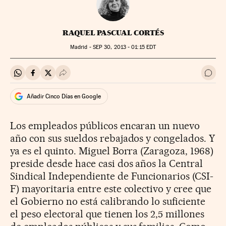
RAQUEL PASCUAL CORTÉS
Madrid -
SEP
30, 2013 - 01:15
EDT
Compartir en Whatsapp
Compartir en Facebook
Compartir en Twitter
Desplegar Redes Sociales
Ir a 
Añadir Cinco Días en Google
Los empleados públicos encaran un nuevo
año con sus sueldos rebajados y congelados. Y
ya es el quinto. Miguel Borra (Zaragoza, 1968)
preside desde hace casi dos años la Central
Sindical Independiente de Funcionarios (CSI-
F) mayoritaria entre este colectivo y cree que
el Gobierno no está calibrando lo suficiente
el peso electoral que tienen los 2,5 millones