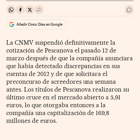
Compartir en Whatsapp
Compartir en Facebook
Compartir en Twitter
Desplegar Redes Sociales
Ir a 
Añadir Cinco Días en Google
La CNMV suspendió definitivamente la
cotización de Pescanova el pasado 12 de
marzo después de que la compañía anunciara
que había detectado discrepancias en sus
cuentas de 2012 y de que solicitara el
preconcurso de acreedores una semana
antes. Los títulos de Pescanova realizaron su
último cruce en el mercado abierto a 5,91
euros, lo que otorgaba entonces a la
compañía una capitalización de 169,8
millones de euros.