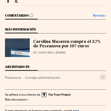
Companias Cinco Días en Facebook
Companias Cinco Días en Twitter
IR A LOS COMENTARIOS
Normas
›
COMENTARIOS
MÁS INFORMACIÓN
Carolina Masaveu compra el 3,7%
de Pescanova por 107 euros
EP
/
CINCO DÍAS
| MADRID
ARCHIVADO EN
Pescanova
Consejo administración
Manuel Fernández de Sousa
Refinanciación deuda empresas
Suspensión pagos
Se adhiere a los criterios de
Más información
Endeudamiento empresarial
Empresas
Economía
aquí
Si está interesado en licenciar este contenido, pinche