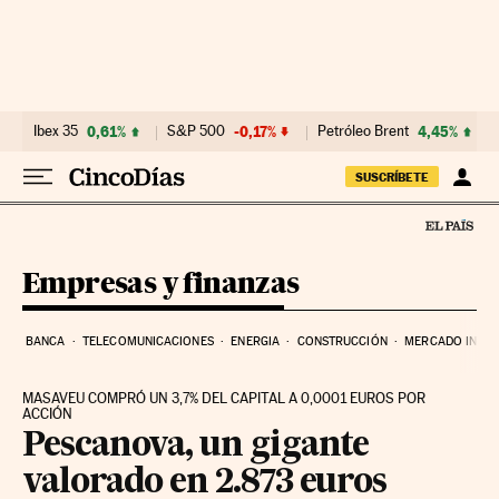
Ir al contenido
Ibex 35
0,61%
S&P 500
-0,17%
Petróleo Brent
4,45%
SUSCRÍBETE
Empresas y finanzas
BANCA
TELECOMUNICACIONES
ENERGIA
CONSTRUCCIÓN
MERCADO INMOB
MASAVEU COMPRÓ UN 3,7% DEL CAPITAL A 0,0001 EUROS POR
ACCIÓN
Pescanova, un gigante
valorado en 2.873 euros