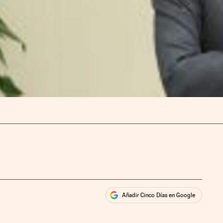
Añadir Cinco Días en Google
ales
rios