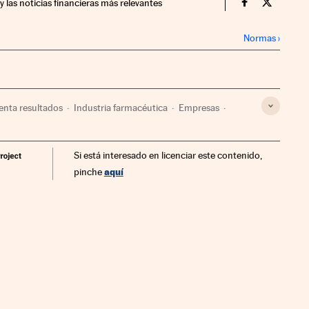
y las noticias financieras más relevantes
Companias Ci
Compania
Normas
›
enta resultados
Industria farmacéutica
Empresas
ia
Medicina
Salud
Si está interesado en licenciar este contenido,
aquí
pinche