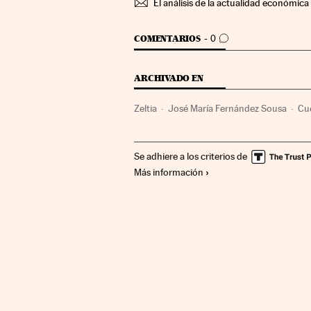
El análisis de la actualidad económica 
IR A LOS COMENTARIOS
COMENTARIOS
0
ARCHIVADO EN
Zeltia
José María Fernández Sousa
Cu
España
Economía
Industria
Farmac
Se adhiere a los criterios de
Más información