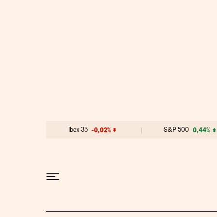
Ir al contenido
Ibex 35
-0,02%
S&P 500
0,44%