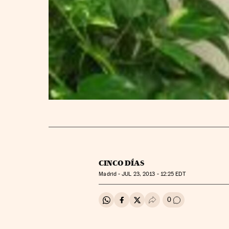
CINCO DÍAS
Madrid -
JUL
23, 2013 - 12:25
EDT
0
Compartir en Whatsapp
Compartir en Facebook
Compartir en Twitter
Desplegar Redes Soci
Ir a los comenta