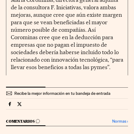
de la consultora F. Iniciativas, valora ambas
mejoras, aunque cree que aún existe margen
para que se vean beneficiadas el mayor
número posible de compañías. Así
Corominas cree que en la deducción para
empresas que no pagan el impuesto de
sociedades debería haberse incluido todo lo
relacionado con innovación tecnológica, “para
llevar esos beneficios a todas las pymes”.
Recibe la mejor información en tu bandeja de entrada
Presupuestos Generales Estado Cinco Días en Facebook
Presupuestos Generales Estado Cinco Días en Twitter
IR A LOS COMENTARIOS
Normas
›
COMENTARIOS