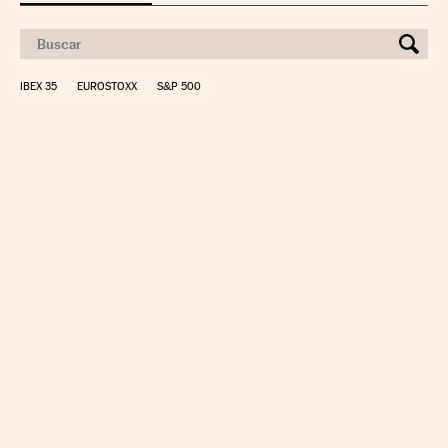
IBEX 35
EUROSTOXX
S&P 500
CALCULAR IRPF
SIMULADOR HIPOTECA
SUELDO NETO