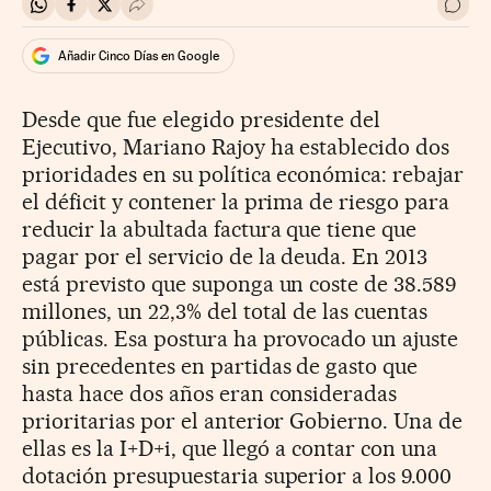
Compartir en Whatsapp
Compartir en Facebook
Compartir en Twitter
Desplegar Redes Sociales
Ir a 
Añadir Cinco Días en Google
Desde que fue elegido presidente del
Ejecutivo, Mariano Rajoy ha establecido dos
prioridades en su política económica: rebajar
el déficit y contener la prima de riesgo para
reducir la abultada factura que tiene que
pagar por el servicio de la deuda. En 2013
está previsto que suponga un coste de 38.589
millones, un 22,3% del total de las cuentas
públicas. Esa postura ha provocado un ajuste
sin precedentes en partidas de gasto que
hasta hace dos años eran consideradas
prioritarias por el anterior Gobierno. Una de
ellas es la I+D+i, que llegó a contar con una
dotación presupuestaria superior a los 9.000