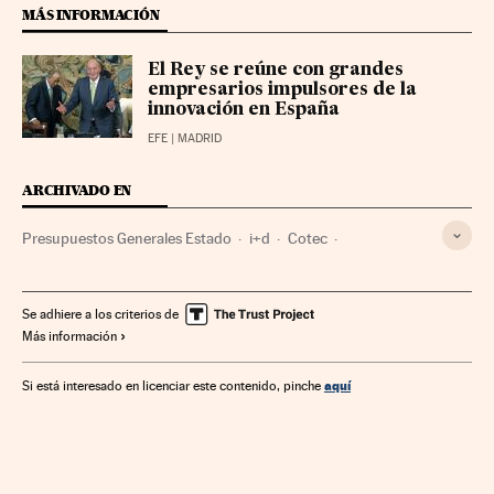
MÁS INFORMACIÓN
El Rey se reúne con grandes
empresarios impulsores de la
innovación en España
EFE
| MADRID
ARCHIVADO EN
Presupuestos Generales Estado
i+d
Cotec
Finanzas Estado
Política científica
Empresas
Economía
Finanzas públicas
Ciencia
Finanzas
España
Se adhiere a los criterios de
Más información
aquí
Si está interesado en licenciar este contenido, pinche