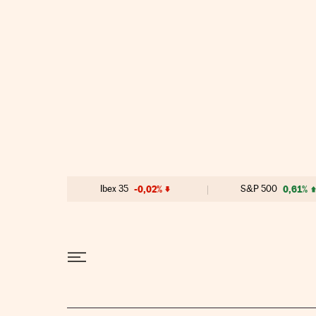
Ir al contenido
Ibex 35
-0,02%
S&P 500
0,61%