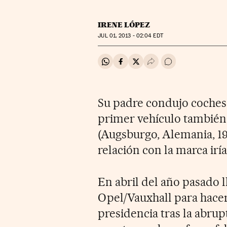
IRENE LÓPEZ
JUL
01, 2013 - 02:04
EDT
Compartir en Whatsapp
Compartir en Facebook
Compartir en Twitter
Desplegar Redes Soci
Ir a los comentar
Su padre condujo coches 
primer vehículo también 
(Augsburgo, Alemania, 1
relación con la marca iría
En abril del año pasado ll
Opel/Vauxhall para hace
presidencia tras la abrup