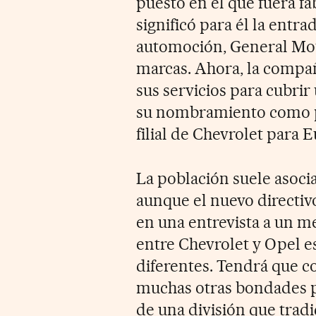
puesto en el que fuera fa
significó para él la entr
automoción, General Mot
marcas. Ahora, la compa
sus servicios para cubri
su nombramiento como pr
filial de Chevrolet para 
La población suele asoci
aunque el nuevo directiv
en una entrevista a un m
entre Chevrolet y Opel es
diferentes. Tendrá que c
muchas otras bondades p
de una división que trad